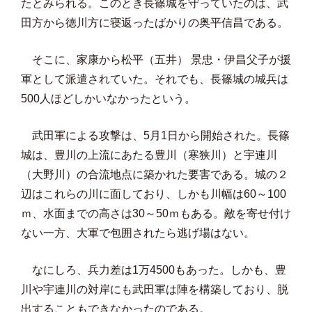
たとみられる。このとき長篠城を守っていたのは、武
田方から徳川方に寝返ったばかりの奥平信昌である。
そこに、家康から松平（五井） 景忠・伊昌父子が援
軍として派遣されていた。それでも、長篠城の城兵は
500人ほどしかいなかったという。
武田軍による攻撃は、5月1日から開始された。長篠
城は、豊川の上流にあたる豊川（寒狭川）と宇連川
（大野川）の合流地点に築かれた要害である。城の２
辺はこれらの川に面しており、しかも川幅は60～100
ｍ、水面までの高さは30～50ｍもある。敵を寄せ付け
ない一方、大軍で包囲されたら逃げ場はない。
なにしろ、兵力差は1万4500もあった。しかも、豊
川や宇連川の対岸にも武田軍は陣を構築しており、脱
出することもできなかったのである。