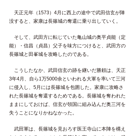
天正元年（1573）4月に西上の途中で武田信玄が陣
没すると、家康は長篠城の奪還に乗り出していく。
そして、武田方に転じていた亀山城の奥平貞能（定
能）・信昌（貞昌）父子を味方につけると、武田方の
長篠城と田峯城を攻略したのである。
こうしたなか、武田信玄の跡を継いだ勝頼は、天正
3年4月、自ら1万5000余といわれる大軍を率いて三河
に侵入し、5月には長篠城を包囲した。家康に攻略さ
れた長篠城を奪還するためである。長篠城を奪われた
ままにしておけば、信玄が領国に組み込んだ奥三河を
失うことになりかねなかった。
武田軍は、長篠城を見おろす医王寺山に本陣を構え