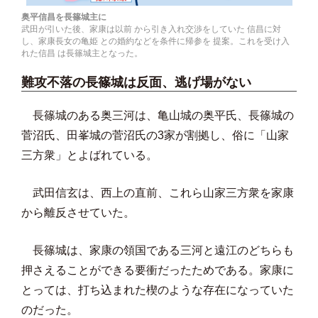
奥平信昌を長篠城主に
武田が引いた後、家康は以前 から引き入れ交渉をしていた 信昌に対
し、家康長女の亀姫 との婚約などを条件に帰参を 提案。これを受け入
れた信昌 は長篠城主となった。
難攻不落の長篠城は反面、逃げ場がない
長篠城のある奥三河は、亀山城の奥平氏、長篠城の
菅沼氏、田峯城の菅沼氏の3家が割拠し、俗に「山家
三方衆」とよばれている。
武田信玄は、西上の直前、これら山家三方衆を家康
から離反させていた。
長篠城は、家康の領国である三河と遠江のどちらも
押さえることができる要衝だったためである。家康に
とっては、打ち込まれた楔のような存在になっていた
のだった。