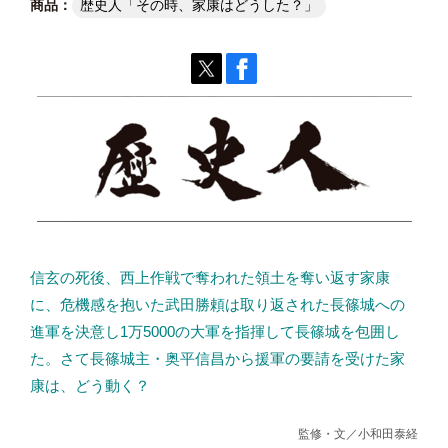
歴史人「その時、家康はどうした？」
信玄の死後、西上作戦で奪われた領土を奪い返す家康
に、危機感を抱いた武田勝頼は取り返された長篠城への
進軍を決意し1万5000の大軍を指揮して長篠城を包囲し
た。さて長篠城主・奥平信昌から援軍の要請を受けた家
康は、どう動く？
監修・文／小和田泰経