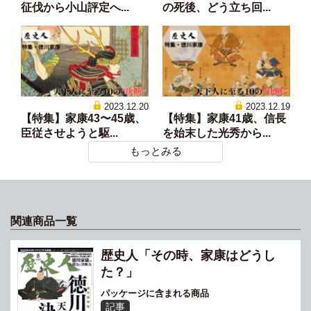
征伐から小山評定へ...
の死後、どう立ち回...
2023.12.20
2023.12.19
【特集】家康43〜45歳、
【特集】家康41歳、信長
臣従させようと駆...
を始末した光秀から...
もっとみる
関連商品一覧
歴史人「その時、家康はどうし
た？」
パッケージに含まれる商品
記事