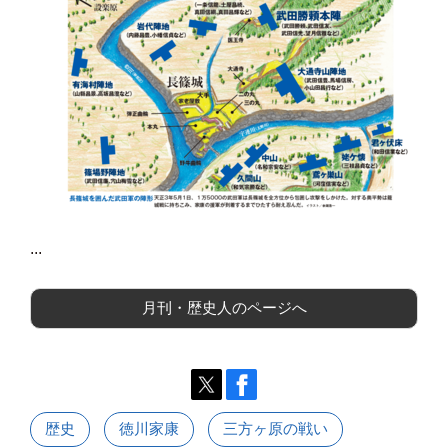
...
月刊・歴史人のページへ
歴史
徳川家康
三方ヶ原の戦い