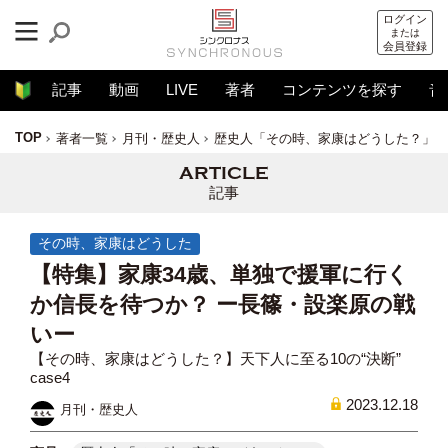
ログイン
または
会員登録
記事
動画
LIVE
著者
コンテンツを探す
音
TOP
著者一覧
月刊・歴史人
歴史人「その時、家康はどうした？」
記事
その時、家康はどうした
【特集】家康34歳、単独で援軍に行く
か信長を待つか？ ー長篠・設楽原の戦
いー
【その時、家康はどうした？】天下人に至る10の“決断”
case4
2023.12.18
月刊・歴史人