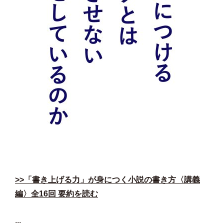
>>「書き上げる力」が身につく小説の書き方〈講義
編〉全16回 要約を読む
...