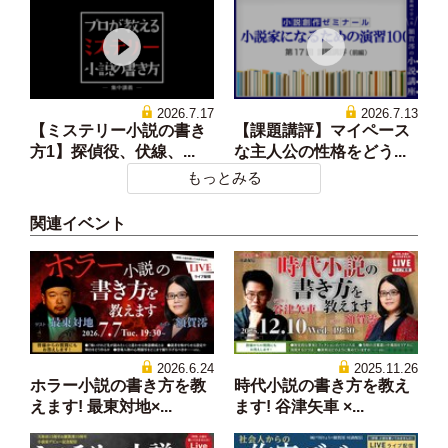
2026.7.17
2026.7.13
【ミステリー小説の書き
【課題講評】マイペース
方1】探偵役、伏線、...
な主人公の性格をどう...
もっとみる
関連イベント
2026.6.24
2025.11.26
ホラー小説の書き方を教
時代小説の書き方を教え
えます! 最東対地×...
ます! 谷津矢車 ×...