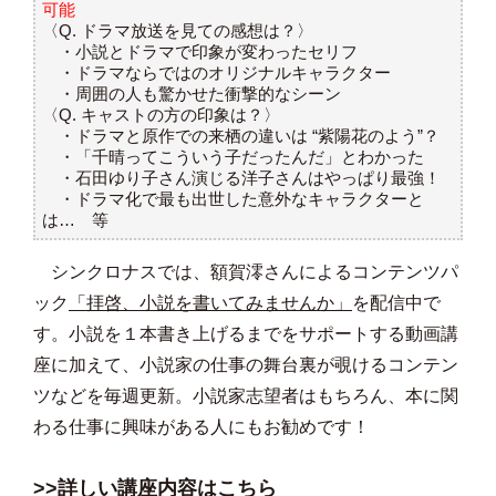
可能
〈Q. ドラマ放送を見ての感想は？〉
・小説とドラマで印象が変わったセリフ
・ドラマならではのオリジナルキャラクター
・周囲の人も驚かせた衝撃的なシーン
〈Q. キャストの方の印象は？〉
・ドラマと原作での来栖の違いは “紫陽花のよう”？
・「千晴ってこういう子だったんだ」とわかった
・石田ゆり子さん演じる洋子さんはやっぱり最強！
・ドラマ化で最も出世した意外なキャラクターと
は… 等
シンクロナスでは、額賀澪さんによるコンテンツパ
ック
「拝啓、小説を書いてみませんか」
を配信中で
す。小説を１本書き上げるまでをサポートする動画講
座に加えて、小説家の仕事の舞台裏が覗けるコンテン
ツなどを毎週更新。小説家志望者はもちろん、本に関
わる仕事に興味がある人にもお勧めです！
>>詳しい講座内容はこちら