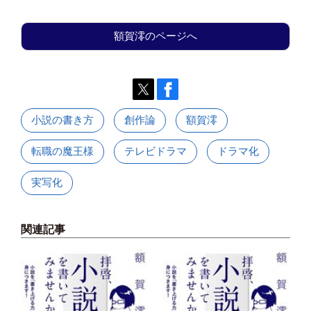
額賀澪のページへ
小説の書き方
創作論
額賀澪
転職の魔王様
テレビドラマ
ドラマ化
実写化
関連記事