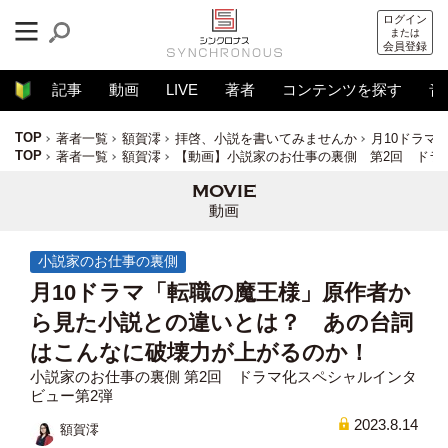
ログイン
または
会員登録
記事
動画
LIVE
著者
コンテンツを探す
音
TOP
著者一覧
額賀澪
拝啓、小説を書いてみませんか
月10ドラマ
TOP
著者一覧
額賀澪
【動画】小説家のお仕事の裏側 第2回 ドラ
動画
小説家のお仕事の裏側
月10ドラマ「転職の魔王様」原作者か
ら見た小説との違いとは？ あの台詞
はこんなに破壊力が上がるのか！
小説家のお仕事の裏側 第2回 ドラマ化スペシャルインタ
ビュー第2弾
2023.8.14
額賀澪