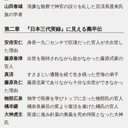
山田春城
清廉な観察で神官の誤りを糺した百済系渡来氏
族の学者
第二章 『日本三代実録』に見える薨卒伝
安倍安仁
身長一九〇センチで巨漢だった官人が大出世し
た理由
藤原春津
出世を期待されながら欲がなかった藤原式家の
官人
真済
すさまじい遭難を経て生き残った空海の弟子
藤原良仁
藤原北家でありながら十分な出世ができなかっ
た理由
物部広泉
独学で医療を学びトップに立った物部氏の官人
橘岑継
橘奈良麻呂の変より復活を遂げた橘氏の官人
大神虎主
医道に進み針薬の奥義を究め侍医となった大神
氏