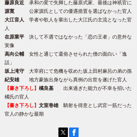
藤原良近
承和の変で失脚した藤原式家、最後は神祇官に
源寛
公家源氏としての優遇措置を選ばなかった官人
大江音人
学者や歌人を輩出した大江氏の主流となった官
人
在原業平
決して不遇ではなかった「恋の王者」の意外な
実像
高向公輔
女性と通じて還俗させられた僧の面白い「逸
話」
坂上滝守
大宰府にて危機を収めた坂上田村麻呂の弟の孫
紀安雄
地方豪族出身ながら異例の出世を遂げた官人
【書き下ろし】
橘良基
出来過ぎた能力が不幸を招いた
橘氏の官人
【書き下ろし】
文室巻雄
騎射を得意とし武官一筋だった
官人の静かな最期