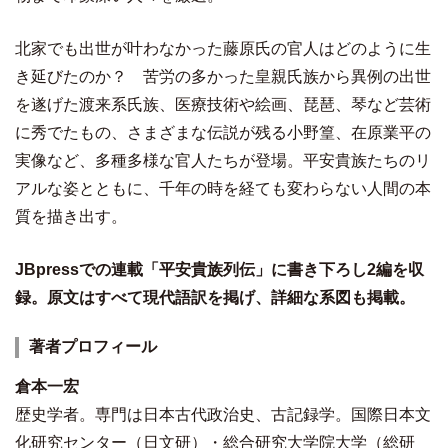
北家でも出世が叶わなかった藤原氏の官人はどのように生
き延びたのか？ 苦労の多かった皇親氏族から異例の出世
を遂げた渡来系氏族、医療技術や絵画、琵琶、琴など芸術
に秀でたもの、さまざまな伝説が残る小野篁、在原業平の
実像など、多種多様な官人たちが登場。平安貴族たちのリ
アルな姿とともに、千年の時を経ても変わらない人間の本
質を描き出す。
JBpressでの連載「平安貴族列伝」に書き下ろし2編を収
録。原文はすべて現代語訳を掲げ、詳細な系図も掲載。
著者プロフィール
倉本一宏
歴史学者。専門は日本古代政治史、古記録学。国際日本文
化研究センター（日文研）・総合研究大学院大学（総研