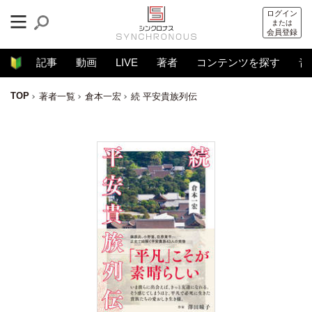
ログイン
または
会員登録
記事
動画
LIVE
著者
コンテンツを探す
音
TOP
著者一覧
倉本一宏
続 平安貴族列伝