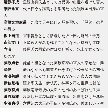
清原岑成
皇親出身氏族としては異例の出世を遂げた官人
讃岐永直
代々律令を講義する学者だった讃岐国出身の官
人
高橋文室麻呂
九歳で天皇に仕え琴を習い、「琴師」の号
を得る
坂上当道
軍事貴族として活躍した坂上田村麻呂の子孫
斎部文山
下級官人が名を残すこととなった稀有な才能
壱演
藤原氏の同族の僧はなぜ祈り、水上で亡くなっ
たのか
藤原貞敏
琵琶の祖となった藤原京家の官人の幸せな生涯
源信
優れながらも非業の死を遂げた公家源氏の初代
春澄善縄
身分が低くてもあきらめなかった官人の功績
伊伎是雄
渡来系氏族・伊伎氏、神事を司る重職に就任
藤原有貞
藤原南家最後の大臣の七男のあっぱれな生涯
清原秋雄
没落した皇親氏族・清原氏、出世を妨げた悪癖
多治貞岑
六世紀の大王の子孫・多治氏の、羨ましい人生