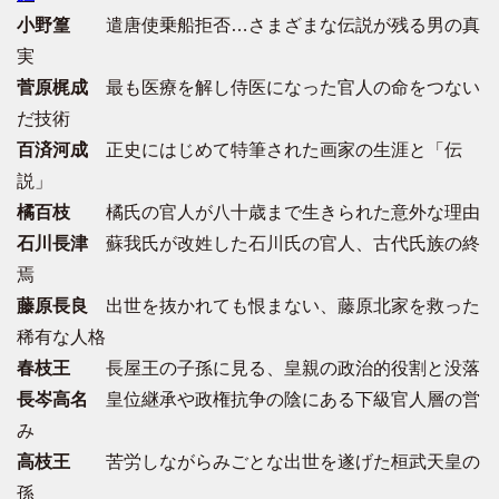
小野篁
遣唐使乗船拒否…さまざまな伝説が残る男の真
実
菅原梶成
最も医療を解し侍医になった官人の命をつない
だ技術
百済河成
正史にはじめて特筆された画家の生涯と「伝
説」
橘百枝
橘氏の官人が八十歳まで生きられた意外な理由
石川長津
蘇我氏が改姓した石川氏の官人、古代氏族の終
焉
藤原長良
出世を抜かれても恨まない、藤原北家を救った
稀有な人格
春枝王
長屋王の子孫に見る、皇親の政治的役割と没落
長岑高名
皇位継承や政権抗争の陰にある下級官人層の営
み
高枝王
苦労しながらみごとな出世を遂げた桓武天皇の
孫