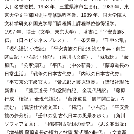
大）名誉教授。1958 年、三重県津市生まれ。1983 年、東
京大学文学部国史学専修課程卒業。1989 年、同大学院人
文科学研究科国史学専門課程博士課程単位修得退学。
1997 年、博士（文学、東京大学）。著書に『平安貴族列
伝』（日本ビジネスプレス）、『一条天皇』『壬申の乱』
『現代語訳 小右記』『平安貴族の日記を読む事典：御堂
関白記・小右記・権記』（吉川弘文館）、『蘇我氏』『藤
原氏』『公家源氏』『平氏』（中公新書）、『藤原道長の
日常生活』『戦争の日本古代史』『内戦の日本古代史』
『平安京の下級官人』『紫式部と藤原道長』（講談社現代
新書）、『藤原道長「御堂関白記」 全現代語訳』『藤原
行成「権記」 全現代語訳』『藤原道長「御堂関白記」を
読む』（講談社学術文庫）、『権記』『小右記』『平安貴
族の夢分析』『壬申の乱 古代日本の風景を歩く』（角川
ソフィア文庫）、『摂関期古記録の研究』（思文閣出版）
『増補版 藤原道長の権力と欲望 紫式部の時代』（文春新