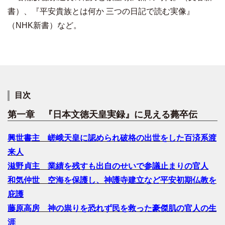
書）、『平安貴族とは何か 三つの日記で読む実像』
（NHK新書）など。
目次
第一章 『日本文徳天皇実録』に見える薨卒伝
興世書主 嵯峨天皇に認められ破格の出世をした百済系渡
来人
滋野貞主 業績を残すも出自のせいで参議止まりの官人
和気仲世 空海を保護し、神護寺建立など平安初期仏教を
庇護
藤原高房 神の祟りを恐れず民を救った豪傑肌の官人の生
涯