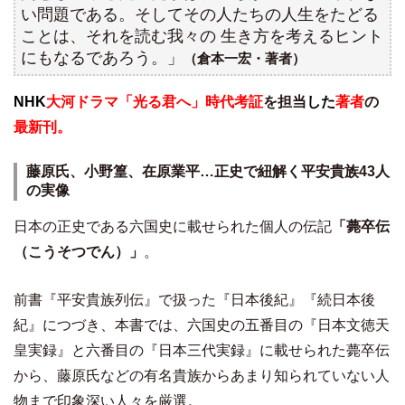
い問題である。そしてその人たちの人生をたどる
ことは、それを読む我々の 生き方を考えるヒント
にもなるであろう。」
（倉本一宏・著者）
NHK
大河ドラマ「光る君へ」時代考証
を担当
した
著者
の
最新刊。
藤原氏、小野篁、在原業平…正史で紐解く平安貴族43人
の実像
日本の正史である六国史に載せられた個人の伝記
「薨卒伝
（こうそつでん）」
。
前書『平安貴族列伝』で扱った『日本後紀』『続日本後
紀』につづき、本書では、六国史の五番目の『日本文徳天
皇実録』と六番目の『日本三代実録』に載せられた薨卒伝
から、藤原氏などの有名貴族からあまり知られていない人
物まで印象深い人々を厳選。