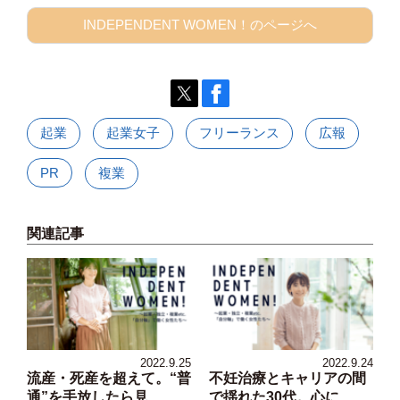
INDEPENDENT WOMEN！のページへ
起業
起業女子
フリーランス
広報
PR
複業
関連記事
2022.9.25
2022.9.24
流産・死産を超えて。“普
不妊治療とキャリアの間
通”を手放したら見...
で揺れた30代。心に...