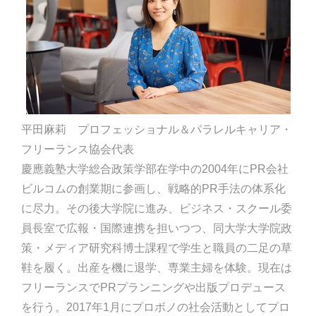
平田麻莉 プロフェッショナル＆パラレルキャリア・
フリーランス協会代表
慶應義塾大学総合政策学部在学中の2004年にPR会社
ビルコムの創業期に参画し、戦略的PR手法の体系化
に尽力。その後大学院に進み、ビジネス・スクール委
員長室で広報・国際連携を担いつつ、同大学大学院政
策・メディア研究科博士課程で学生と職員の二足の草
鞋を履く。出産を機に退学、専業主婦を体験。現在は
フリーランスでPRプランニングや出版プロデュース
を行う。2017年1月にプロボノの社会活動としてプロ