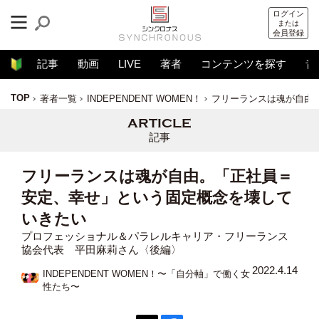
ログイン
または
会員登録
記事
動画
LIVE
著者
コンテンツを探す
音
TOP
著者一覧
INDEPENDENT WOMEN！
フリーランスは魂が自由
記事
フリーランスは魂が自由。「正社員＝
安定、幸せ」という固定概念を壊して
いきたい
プロフェッショナル＆パラレルキャリア・フリーランス
協会代表 平田麻莉さん〈後編〉
2022.4.14
INDEPENDENT WOMEN！〜「自分軸」で働く女
性たち〜