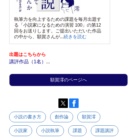
執筆力を向上するための課題を毎月出題す
る「小説家になるための演習 100」の第12
回をお送りします。ご提出いただいた作品
の中から、額賀さんが...
続きを読む
出題はこちらから
講評作品（1名）
...
額賀澪のページへ
小説の書き方
創作論
額賀澪
小説家
小説執筆
課題
課題講評