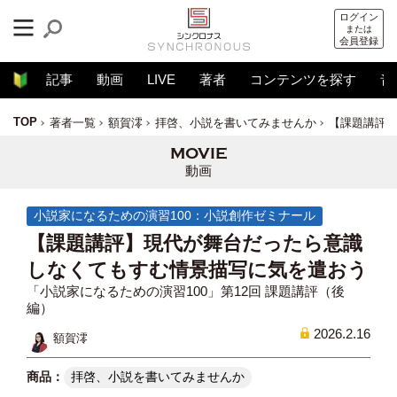
ログイン
または
会員登録
記事
動画
LIVE
著者
コンテンツを探す
音
TOP
著者一覧
額賀澪
拝啓、小説を書いてみませんか
【課題講評
動画
小説家になるための演習100：小説創作ゼミナール
【課題講評】現代が舞台だったら意識
しなくてもすむ情景描写に気を遣おう
「小説家になるための演習100」第12回 課題講評（後
編）
2026.2.16
額賀澪
拝啓、小説を書いてみませんか