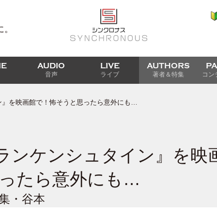
に。
IE
AUDIO
LIVE
AUTHORS
P
音声
ライブ
著者＆特集
コン
タイン』を映画館で！怖そうと思ったら意外にも…
x『フランケンシュタイン』を
ったら意外にも…
編集・谷本