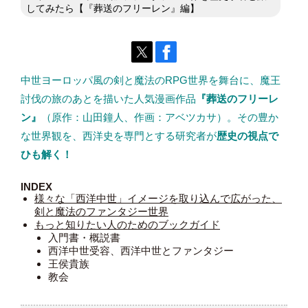
してみたら【『葬送のフリーレン』編】
中世ヨーロッパ風の剣と魔法のRPG世界を舞台に、魔王
討伐の旅のあとを描いた人気漫画作品
『葬送のフリーレ
ン』
（原作：山田鐘人、作画：アベツカサ）。その豊か
な世界観を、西洋史を専門とする研究者が
歴史の視点で
ひも解く！
INDEX
様々な「西洋中世」イメージを取り込んで広がった、
剣と魔法のファンタジー世界
もっと知りたい人のためのブックガイド
入門書・概説書
西洋中世受容、西洋中世とファンタジー
王侯貴族
教会