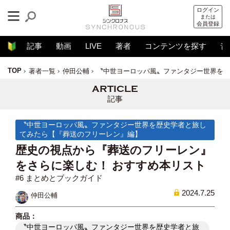
ログイン
または
会員登録
記事
動画
LIVE
著者
コンテンツを探す
音
TOP
著者一覧
仲田公輔
〝中世ヨーロッパ風〟ファンタジー世界を歴
記事
〝中世ヨーロッパ風〟ファンタジー世界を歴史学者と旅し
てみたら【『葬送のフリーレン』編】
歴史の視点から『葬送のフリーレン』
をさらに楽しむ！ おすすめ本リスト
#6 まとめとブックガイド
2024.7.25
仲田公輔
〝中世ヨーロッパ風〟ファンタジー世界を歴史学者と旅