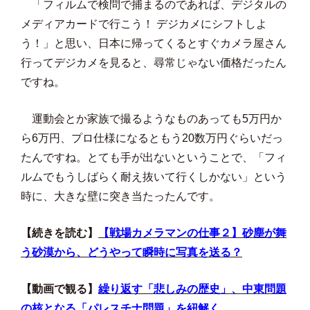
「フィルムで検問で捕まるのであれば、デジタルの
メディアカードで行こう！ デジカメにシフトしよ
う！」と思い、日本に帰ってくるとすぐカメラ屋さん
行ってデジカメを見ると、尋常じゃない価格だったん
ですね。
運動会とか家族で撮るようなものあっても5万円か
ら6万円、プロ仕様になるともう20数万円ぐらいだっ
たんですね。とても手が出ないということで、「フィ
ルムでもうしばらく耐え抜いて行くしかない」という
時に、大きな壁に突き当たったんです。
【続きを読む】
【
戦場カメラマンの仕事２】砂塵が舞
う砂漠から、どうやって瞬時に写真を送る？
【動画で観る】
繰り返す「悲しみの歴史」、中東問題
の核となる「パレスチナ問題」を紐解く。