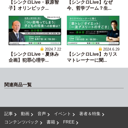
【シンクロLive・萩原智
【シンクロLive】なぜ
子】オリンピック...
今、哲学ブーム？生...
2024.7.22
2024.6.29
【シンクロLive・夏休み
【シンクロLive】カリス
企画】犯罪心理学...
マトレーナーに聞...
関連商品一覧
記事
動画
音声
イベント
著者＆特集
コンテンツパック
書籍
FREE