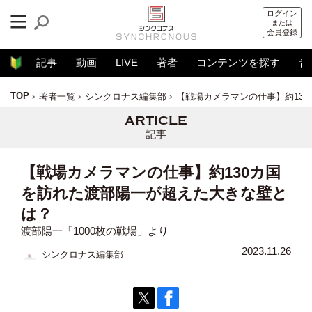
ログイン
または
会員登録
記事
動画
LIVE
著者
コンテンツを探す
音
TOP
著者一覧
シンクロナス編集部
【戦場カメラマンの仕事】約13
記事
【戦場カメラマンの仕事】約130カ国
を訪れた渡部陽一が超えた大きな壁と
は？
渡部陽一「1000枚の戦場」より
2023.11.26
シンクロナス編集部