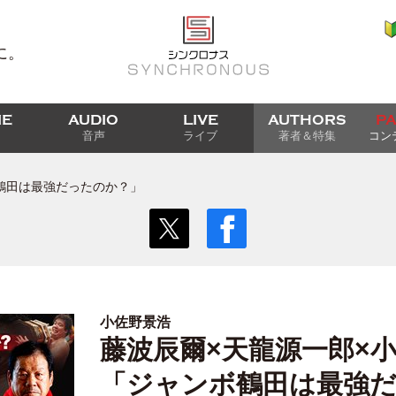
に。
IE
AUDIO
LIVE
AUTHORS
P
音声
ライブ
著者＆特集
コン
鶴田は最強だったのか？」
小佐野景浩
藤波辰爾×天龍源一郎×
「ジャンボ鶴田は最強