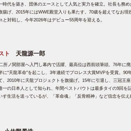
一時代を築き、団体のエースとして人気と実力を確立。社長も務め
旗揚げ、2015年にはWWE殿堂入りも果たす。70歳を超えてなお現
r.と対戦し、今年2026年はデビュー55周年を迎える。
スト
天龍源一郎
年に二所ノ関部屋へ入門し幕内で活躍、最高位は西前頭筆頭。76年に
半に“天龍革命”を起こし、3年連続でプロレス大賞MVPを受賞。90年
て、2010年に天龍プロジェクトを旗揚げ。15年に引退し、三冠王
唯一の日本人として知られ、年間ベストバウトは最多タイの9回を
いす生活を送っているが、「革命魂」「反骨精神」など信念を伝え