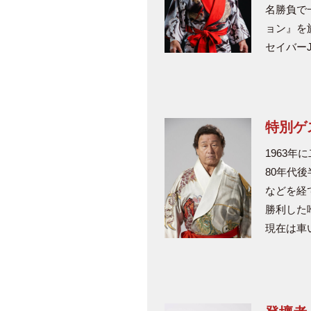
名勝負で
ョン』を
セイバーJ
特別ゲ
1963
80年代後
などを経
勝利した
現在は車