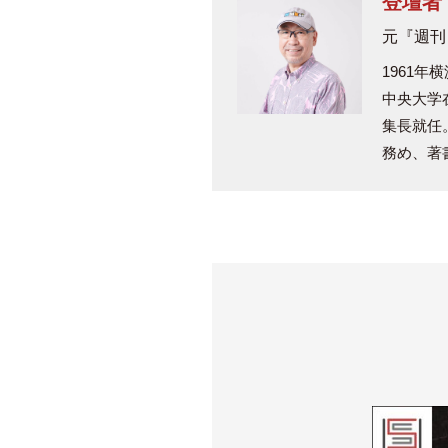
登壇者
元『週刊
1961
中央大学
集長就任
務め、著