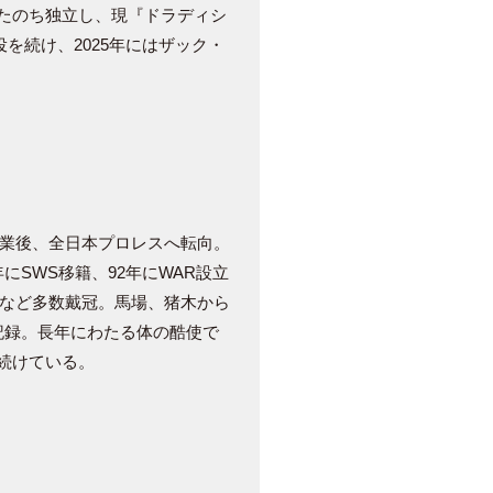
たのち独立し、現『ドラディシ
役を続け、2025年にはザック・
廃業後、全日本プロレスへ転向。
にSWS移籍、92年にWAR設立
座など多数戴冠。馬場、猪木から
記録。長年にわたる体の酷使で
続けている。