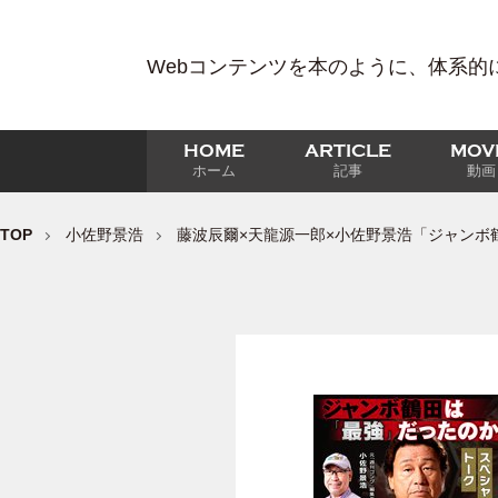
Webコンテンツを本のように、体系的
HOME
ARTICLE
MOV
ホーム
記事
動画
TOP
小佐野景浩
藤波辰爾×天龍源一郎×小佐野景浩「ジャンボ