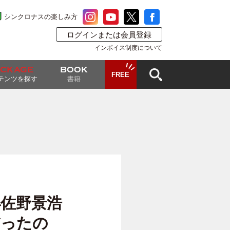
シンクロナスの楽しみ方
ログインまたは会員登録
インボイス制度について
ACKAGE
BOOK
FREE
テンツを探す
書籍
小佐野景浩
だったの