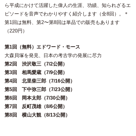
ら平成にかけて活躍した偉人の生涯、功績、知られざるエ
ピソードを音声でわかりやすく紹介します（全8回）。＊
第1回は無料、第2〜第8回は単品での販売もあります
（220円）
第1回（無料）エドワード・モース
大森貝塚を発見、日本の考古学の発展に尽力
第2回 渋沢敬三（7/2公開）
第3回 相馬愛蔵（7/9公開）
第4回 北里柴三郎（7/16公開）
第5回 下中弥三郎（7/23公開）
第6回 岡本太郎（7/30公開）
第7回 反町茂雄（8/6公開）
第8回 横山大観（8/13公開）