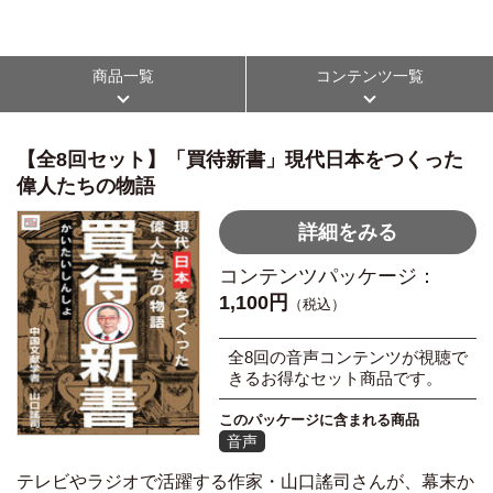
商品一覧
コンテンツ一覧
【全8回セット】「買待新書」現代日本をつくった
偉人たちの物語
詳細をみる
コンテンツパッケージ：
1,100円
（税込）
全8回の音声コンテンツが視聴で
きるお得なセット商品です。
このパッケージに含まれる商品
音声
テレビやラジオで活躍する作家・山口謠司さんが、幕末か