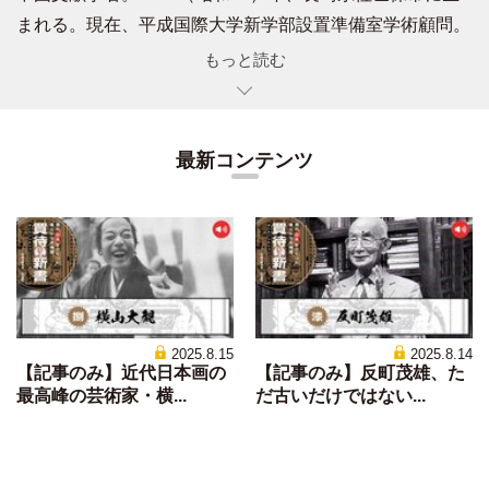
まれる。現在、平成国際大学新学部設置準備室学術顧問。
大東文化大学名誉教授。中国山東大学客員教授。博士（中
もっと読む
国学）。長崎県立佐世保北高等学校、大東文化大学文学部
卒業後、同大学院、フランス国立高等研究院人文科学研究
所大学院に学ぶ。ケンブリッジ大学東洋学部共同研究員な
最新コンテンツ
どを経て、現職。専門は、文献学、書誌学、日本語史な
ど。また、ラジオパーソナリティ、イラストレーター、書
家としても活動。『面白くて眠れなくなる日本語学』など
著書多数。
2025.8.15
2025.8.14
【記事のみ】近代日本画の
【記事のみ】反町茂雄、た
最高峰の芸術家・横...
だ古いだけではない...