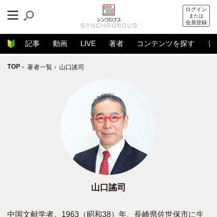
ログイン
または
会員登録
記事
動画
LIVE
著者
コンテンツを探す
音
TOP
著者一覧
山口謠司
山口謠司
中国文献学者。1963（昭和38）年、長崎県佐世保市に生