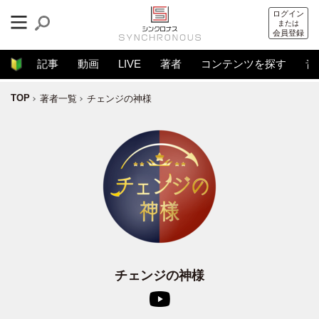
ログイン
または
会員登録
記事
動画
LIVE
著者
コンテンツを探す
音
TOP
著者一覧
チェンジの神様
チェンジの神様