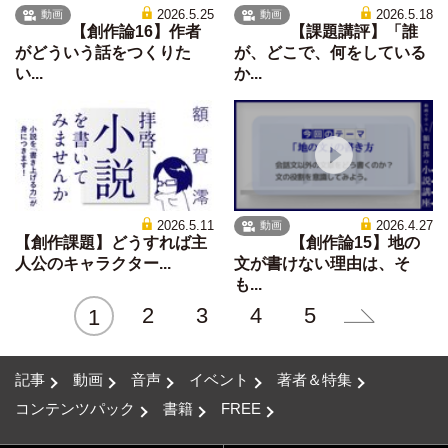
2026.5.25
2026.5.18
動画
動画
【創作論16】作者
【課題講評】「誰
がどういう話をつくりた
が、どこで、何をしている
い...
か...
2026.5.11
2026.4.27
動画
【創作課題】どうすれば主
【創作論15】地の
人公のキャラクター...
文が書けない理由は、そ
も...
2
3
4
5
1
記事
動画
音声
イベント
著者＆特集
コンテンツパック
書籍
FREE