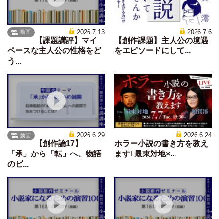
2026.7.13
2026.7.6
動画
【課題講評】マイ
【創作課題】主人公の境遇
ペースな主人公の性格をど
をエピソードにして...
う...
2026.6.29
2026.6.24
動画
【創作論17】
ホラー小説の書き方を教え
「承」から「転」へ、物語
ます! 最東対地×...
のピ...