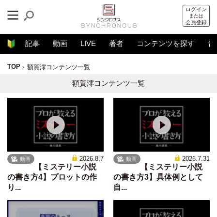
ログイン
または
会員登録
記事
動画
LIVE
著者
コンテンツを探す
音
TOP
額賀澪コンテンツ一覧
額賀澪コンテンツ一覧
2026.8.7
2026.7.31
動画
動画
【ミステリー小説
【ミステリー小説
の書き方4】プロットの作
の書き方3】具体例として
り...
自...