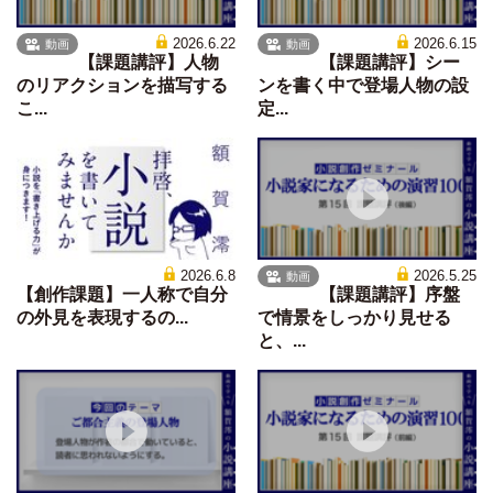
2026.6.22
2026.6.15
動画
動画
【課題講評】人物
【課題講評】シー
のリアクションを描写する
ンを書く中で登場人物の設
こ...
定...
2026.6.8
2026.5.25
動画
【創作課題】一人称で自分
【課題講評】序盤
の外見を表現するの...
で情景をしっかり見せる
と、...