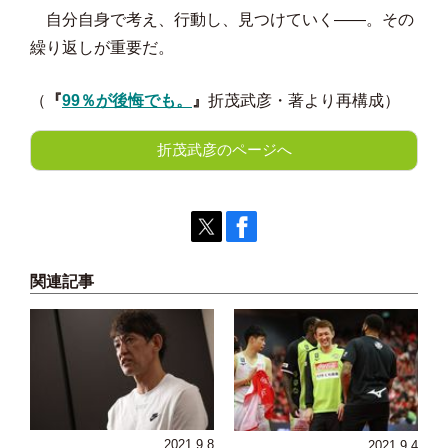
誰かの真似をしてもダメだし、他人に「自分の形」
を見つけてくれというのも無理な話だ。
自分自身で考え、行動し、見つけていく――。その
繰り返しが重要だ。
（
『
99％が後悔でも。
』
折茂武彦・著より再構成）
折茂武彦のページへ
関連記事