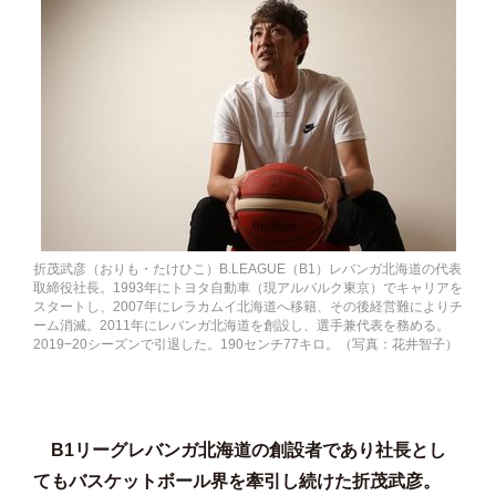
折茂武彦（おりも・たけひこ）B.LEAGUE（B1）レバンガ北海道の代表
取締役社長。1993年にトヨタ自動車（現アルバルク東京）でキャリアを
スタートし、2007年にレラカムイ北海道へ移籍、その後経営難によりチ
ーム消滅。2011年にレバンガ北海道を創設し、選手兼代表を務める。
2019−20シーズンで引退した。190センチ77キロ。（写真：花井智子）
B1リーグレバンガ北海道の創設者であり社長とし
てもバスケットボール界を牽引し続けた折茂武彦。