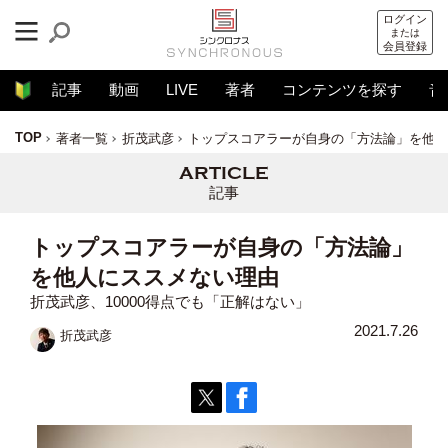
ログイン
または
会員登録
記事
動画
LIVE
著者
コンテンツを探す
音
TOP
著者一覧
折茂武彦
トップスコアラーが自身の「方法論」を他人
記事
トップスコアラーが自身の「方法論」
を他人にススメない理由
折茂武彦、10000得点でも「正解はない」
2021.7.26
折茂武彦