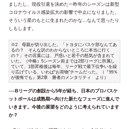
ましたし、現役引退を決めた一昨年のシーズンは新型
コロナウイルス感染拡大の影響で中止になりました。
そういう星のもとに生まれたのかな…なんて思ったり
しもします。
※2 母親が切り出した。「トヨタにバスケ部なんてあ
るの？ そんな訳のわからないところに本当に行く
の？」その言葉には、戸惑いと若干の怒気が含まれて
いた。（中略）5シーズン前までは2部リーグに所属し
ていて、1部昇格後は毎年、リーグ戦で最下位争いを繰
り広げている、いわば“お荷物”チームだった。（『99％
が後悔でも』第2章 勝者のメンタリティ より）
──Bリーグの創設から5年が経ち、日本のプロバスケ
ットボールは成熟期へ向けた新たなフェーズに進んで
いきます。今後の展望をどのように考えられています
か？