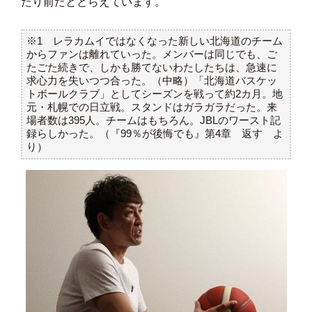
たり前だととらえています。
※1 レラカムイではなくなった新しい北海道のチーム
からファンは離れていった。メンバーは同じでも、ご
たごた続きで、しかも勝てないわたしたちは、急速に
求心力を失いつつ合った。（中略）「北海道バスケッ
トボールクラブ」としてシーズンを戦って約2カ月。地
元・札幌での日立戦。スタンドはガラガラだった。来
場者数は395人。チームはもちろん。JBLのワースト記
録らしかった。（『99％が後悔でも』第4章 返す よ
り）