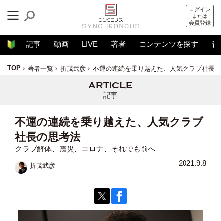
ログイン
または
会員登録
記事
動画
LIVE
著者
コンテンツを探す
音
TOP
著者一覧
折茂武彦
不運の連続を乗り越えた、人気クラブ社長の
記事
不運の連続を乗り越えた、人気クラブ
社長の思考法
クラブ解体、震災、コロナ、それでも前へ
2021.9.8
折茂武彦