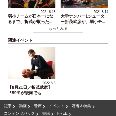
2021.8.18
2021.8.14
弱小チームが日本一にな
大学ナンバー1シュータ
るまで、折茂が取った...
ー折茂武彦が、弱小チ...
もっとみる
関連イベント
2022.8.5
【8月21日／折茂武彦】
『99％が後悔でも...
記事
動画
音声
イベント
著者＆特集
コンテンツパック
書籍
FREE