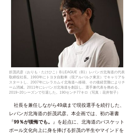
折茂武彦（おりも・たけひこ）B.LEAGUE（B1）レバンガ北海道の代表
取締役社長。1993年にトヨタ自動車（現アルバルク東京）でキャリアを
スタートし、2007年にレラカムイ北海道へ移籍、その後経営難によりチ
ーム消滅。2011年にレバンガ北海道を創設し、選手兼代表を務める。
2019−20シーズンで引退した。190センチ77キロ（写真：花井智子）
社長を兼任しながら49歳まで現役選手を続行した、
レバンガ北海道の折茂武彦。本企画では、初の著書
『
99％が後悔でも。
』を起点に、北海道のバスケット
ボール文化向上に身を捧げる折茂の半生やマインドを