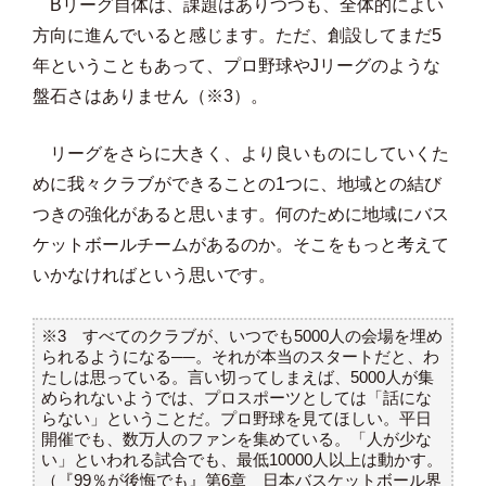
Bリーグ自体は、課題はありつつも、全体的によい
方向に進んでいると感じます。ただ、創設してまだ5
年ということもあって、プロ野球やJリーグのような
盤石さはありません（※3）。
リーグをさらに大きく、より良いものにしていくた
めに我々クラブができることの1つに、地域との結び
つきの強化があると思います。何のために地域にバス
ケットボールチームがあるのか。そこをもっと考えて
いかなければという思いです。
※3 すべてのクラブが、いつでも5000人の会場を埋め
られるようになる──。それが本当のスタートだと、わ
たしは思っている。言い切ってしまえば、5000人が集
められないようでは、プロスポーツとしては「話にな
らない」ということだ。プロ野球を見てほしい。平日
開催でも、数万人のファンを集めている。「人が少な
い」といわれる試合でも、最低10000人以上は動かす。
（『99％が後悔でも』第6章 日本バスケットボール界