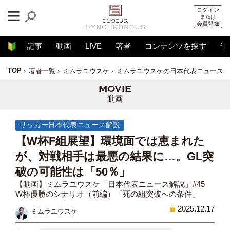
ログイン
または
会員登録
記事
動画
LIVE
著者
コンテンツを探す
音
TOP
著者一覧
ミムラユウスケ
ミムラユウスケの日本代表ニュース解
動画
サッカー日本代表ニュース解説
【W杯F組展望】環境面では恵まれた
が、対戦相手は最悪の結果に…。GL突
破の可能性は「50％」
【動画】ミムラユウスケ「日本代表ニュース解説」#45
W杯優勝のシナリオ（前編）「死の組突破への条件」
2025.12.17
ミムラユウスケ