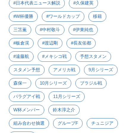
#日本代表ニュース解説
#久保建英
#W杯優勝
#ワールドカップ
移籍
三笘薫
#中村敬斗
#伊東純也
#板倉滉
#渡辺剛
#長友佑都
#遠藤航
#メキシコ戦
予想スタメン
スタメン予想
アメリカ戦
9月シリーズ
森保一
10月シリーズ
ブラジル戦
パラグアイ戦
11月シリーズ
W杯メンバー
鈴木淳之介
組み合わせ抽選
グループF
チュニジア