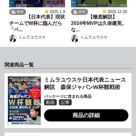
2025.1.9
2024.12.30
動画
動画
【日本代表】現状
【徹底解説】
チームでW杯に臨んだら
2024年MVPは久保建英。
「ベ...
な...
ミムラユウスケ
ミムラユウスケ
関連商品一覧
ミムラユウスケ日本代表ニュース
解説 森保ジャパンW杯観戦術
パッケージに含まれる商品
動画
記事
商品の詳細