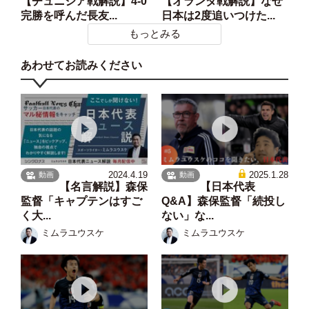
【チュニジア戦解説】4-0
【オランダ戦解説】なぜ
完勝を呼んだ長友...
日本は2度追いつけた...
もっとみる
あわせてお読みください
2024.4.19
2025.1.28
動画
動画
【名言解説】森保
【日本代表
監督「キャプテンはすご
Q&A】森保監督「続投し
く大...
ない」な...
ミムラユウスケ
ミムラユウスケ