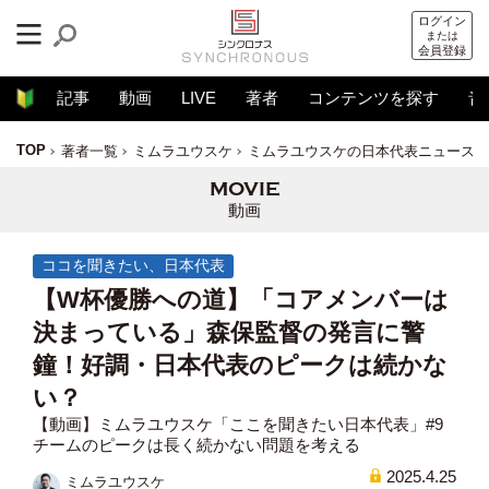
ログイン
または
会員登録
記事
動画
LIVE
著者
コンテンツを探す
音
TOP
著者一覧
ミムラユウスケ
ミムラユウスケの日本代表ニュース解
動画
ココを聞きたい、日本代表
【W杯優勝への道】「コアメンバーは
決まっている」森保監督の発言に警
鐘！好調・日本代表のピークは続かな
い？
【動画】ミムラユウスケ「ここを聞きたい日本代表」#9
チームのピークは長く続かない問題を考える
2025.4.25
ミムラユウスケ