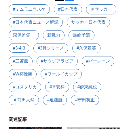
#ミムラユウスケ
#日本代表
＃サッカー
#日本代表ニュース解説
サッカー日本代表
森保監督
新戦力
最終予選
#3-4-3
#3月シリーズ
#久保建英
#三苫薫
#サウジアラビア
#バーレーン
#W杯優勝
#ワールドカップ
#コスタリカ
#堂安律
#伊東純也
＃前田大然
#遠藤航
#守田英正
関連記事