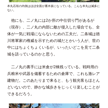
本丸石垣の内側はほぼ全面が雁木坂になっている。こんな本丸は滅多に
ない。
他にも、二ノ丸には2か所の中仕切り門があるが
（現存）、二ノ丸の内部に敵が侵入した場合でも、全
体が一気に戦場にならないための工夫だ。二条城は徳
川将軍家の権威を示すための城だとかいう人が、世の
中にはちょくちょくいるが、いったいどこを見て二条
城を語っているのかと思う。
二ノ丸の裏手には米倉が2棟残っている。戦時用の
兵粮米や武器を備蓄するための倉庫で、これも激レア
建物だ。このあたりまで来ると、もう観光客もほとん
どいないので、静かな城歩きをじっくり楽しむことが
できるだろう。