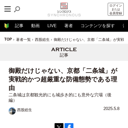
ログイン
または
会員登録
記事
動画
LIVE
著者
コンテンツを探す
音
TOP
著者一覧
西股総生
御殿だけじゃない、京都「二条城」が実戦的
記事
御殿だけじゃない、京都「二条城」が
実戦的かつ超厳重な防備態勢である理
由
二条城は京都観光的にも城歩き的にも意外な穴場（後
編）
2025.5.8
西股総生