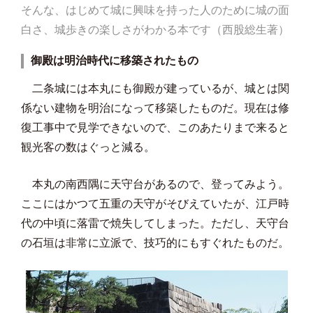
そんな、はじめて城に興味を持った人のために城の面
白さ、城歩きの楽しさがわかる本です（西股総生著）
御殿は明治時代に移築されたもの
二条城には本丸にも御殿が建っているが、城とは関
係ない建物を明治になって移築したものだ。現在は修
復工事中で見学できないので、このあたりまで来ると
観光客の数はぐっと減る。
本丸の南西隅に天守台があるので、登ってみよう。
ここにはかつて五重の天守がそびえていたが、江戸時
代の中頃に落雷で焼失してしまった。ただし、天守台
の石垣は非常に立派で、技巧的にもすぐれたものだ。