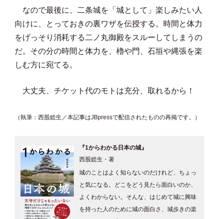
なので最後に、二条城を「城として」楽しみたい人
向けに、とっておきの裏ワザを伝授する。時間と体力
をげっそり消耗する二ノ丸御殿をスルーしてしまうの
だ。その分の時間と体力を、櫓や門、石垣や縄張を楽
しむ方に宛てる。
大丈夫、チケット代のモトは充分、取れるから！
（執筆：西股総生／本記事はJBpressで配信されたものの再掲です。）
『1からわかる日本の城』
西股総生・著
城のことはよく知らないのだけれど、ちょっ
と気になる。どこをどう見たら面白いのか、
よくわからない。そんな、はじめて城に興味
を持った人のために城の面白さ、城歩きの楽