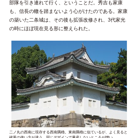
部隊を引き連れて行く、ということだ。秀吉も家康
も、信長の轍を踏まないよう心がけたのである。家康
の築いた二条城は、その後も拡張改修され、3代家光
の時にほぼ現在見る形に整えられた。
二ノ丸の西南に現存する西南隅櫓。東南隅櫓に似ているが、よく見ると
破風の使い方が違う。同じデザインで量産しないところが憎い