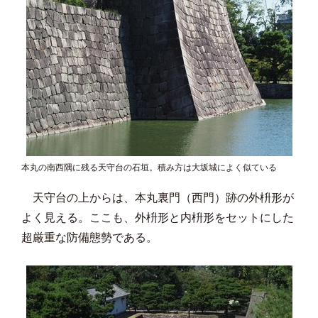
本丸の南西隅に残る天守台の石垣。積み方は大坂城によく似ている
天守台の上からは、本丸裏門（西門）跡の外枡形が
よく見える。ここも、外枡形と内枡形をセットにした
超厳重な防備態勢である。