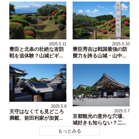
2025.5.11
2025.5.10
豊臣と北条の壮絶な攻防
豊臣秀吉は戦国最強の防
戦を追体験？山城ビギ...
禦力を誇る山城・山中...
2025.5.9
2025.5.7
天守はなくても見どころ
京都観光の意外な穴場、
満載、前田利家が加賀...
城好きも知らない？二...
もっとみる