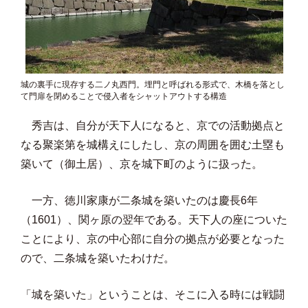
城の裏手に現存する二ノ丸西門。埋門と呼ばれる形式で、木橋を落とし
て門扉を閉めることで侵入者をシャットアウトする構造
秀吉は、自分が天下人になると、京での活動拠点と
なる聚楽第を城構えにしたし、京の周囲を囲む土塁も
築いて（御土居）、京を城下町のように扱った。
一方、徳川家康が二条城を築いたのは慶長6年
（1601）、関ヶ原の翌年である。天下人の座についた
ことにより、京の中心部に自分の拠点が必要となった
ので、二条城を築いたわけだ。
「城を築いた」ということは、そこに入る時には戦闘