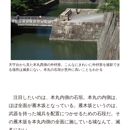
天守台から見た本丸西側の外枡形。こんなにきれいに外枡形を撮影でき
る場所は滅多にない。本丸の石垣が意外に高いこともわかる
注目したいのは、本丸内側の石垣。本丸の内側は、
ほぼ全面が雁木坂となっている。雁木坂というのは、
武器を持った城兵を配置につかせるための石段だ。そ
の雁木坂を本丸内側の全面に施している城なんて、滅
多にない。