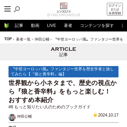
ログイン
または
会員登録
記事
動画
LIVE
著者
コンテンツを探す
音
TOP
著者一覧
仲田公輔
〝中世ヨーロッパ風〟ファンタジー世界を歴
記事
〝中世ヨーロッパ風〟ファンタジー世界を歴史学者と旅し
てみたら【『狼と香辛料』編】
世界観から小ネタまで、歴史の視点か
ら『狼と香辛料』をもっと楽しむ！
おすすめ本紹介
#8 もっと知りたい人のためのブックガイド
2024.10.17
仲田公輔