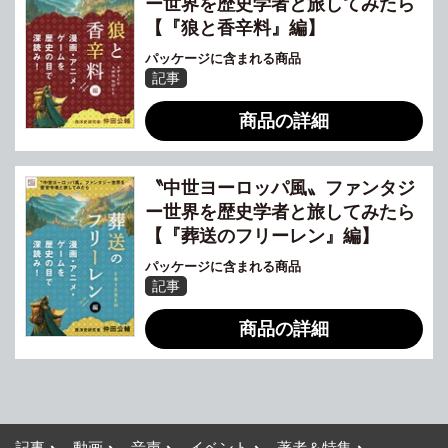
ー世界を歴史学者と旅してみたら
【『狼と香辛料』編】
パッケージに含まれる商品
記事
商品の詳細
〝中世ヨーロッパ風〟ファンタジ
ー世界を歴史学者と旅してみたら
【『葬送のフリーレン』編】
パッケージに含まれる商品
記事
商品の詳細
記事
動画
音声
イベント
著者＆特集