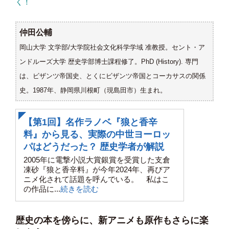
く！
〝中世ヨーロッパ風〟ファンタジー世界を歴
仲田公輔
史学者と旅してみたら
岡山大学 文学部/大学院社会文化科学学域 准教授。セント・ア
ンドルーズ大学 歴史学部博士課程修了。PhD (History). 専門
は、ビザンツ帝国史、とくにビザンツ帝国とコーカサスの関係
史。1987年、静岡県川根町（現島田市）生まれ。
【第1回】名作ラノベ『狼と香辛
料』から見る、実際の中世ヨーロッ
パはどうだった？ 歴史学者が解説
2005年に電撃小説大賞銀賞を受賞した支倉
凍砂『狼と香辛料』が今年2024年、再びア
ニメ化されて話題を呼んでいる。 私はこ
の作品に...
続きを読む
歴史の本を傍らに、新アニメも原作もさらに楽