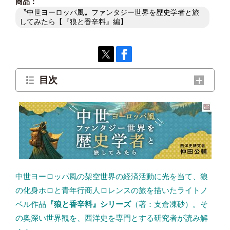
〝中世ヨーロッパ風〟ファンタジー世界を歴史学者と旅
してみたら【『狼と香辛料』編】
目次
歴史の本を傍らに、新アニメも原作もさらに
楽しもう
もっと知りたい人のためのブックガイド
『狼と香辛料』を知るために
中世ヨーロッパ風の架空世界の経済活動に光を当て、狼
中世ヨーロッパ全般について知るために
の化身ホロと青年行商人ロレンスの旅を描いたライトノ
ベル作品
『狼と香辛料』シリーズ
（著：支倉凍砂）。そ
都市や商業について知るために
の奥深い世界観を、西洋史を専門とする研究者が読み解
十字軍について知るために