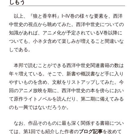
しもう
以上、『狼と香辛料』I~IV巻の様々な要素を、
西洋
中世史の視点から眺めてみた。
西洋中世史についての
知識があれば、
アニメ化が予定されているV巻以降に
ついても、
小ネタ含めて楽しみが増えること間違いな
しである。
本邦で読むことができる西洋中世史関連書籍の数は
年々増えている
。そこで、新書や概説書など手に入り
やすいものを含め、
文献をリストアップしてみた。今
回のアニメ放映を期に、
西洋中世史の本を傍らにおい
て原作ライトノベルを読んだり、
第二期に備えてみる
のも一興ではないだろうか。
なお、
作品そのものに最も深く関係する書籍につい
ては、
第1回でも紹介した作者の
ブログ記事
を改めて