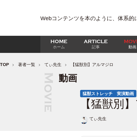
Webコンテンツを本のように、体系的
HOME
ARTICLE
MOV
ホーム
記事
動画
TOP
著者一覧
てぃ先生
【猛獣別】アルマジロ
動画
猛獣ストレッチ 実演動画
【猛獣別】
てぃ先生