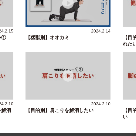
24.2.15
2024.2.14
い①
【猛獣別】オオカミ
【目
れた
24.2.10
2024.2.10
を解消
【目的別】肩こりを解消したい
【目
い