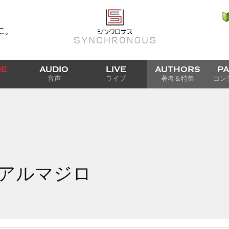
に。
IE
AUDIO
LIVE
AUTHORS
P
音声
ライブ
著者＆特集
コン
アルマジロ