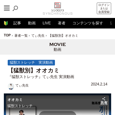
ログイン
または
会員登録
記事
動画
LIVE
著者
コンテンツを探す
音
TOP
著者一覧
てぃ先生
【猛獣別】オオカミ
動画
猛獣ストレッチ 実演動画
【猛獣別】オオカミ
『猛獣ストレッチ』てぃ先生 実演動画
2024.2.14
てぃ先生
オオカミ
共有
猛獣ストレッチ