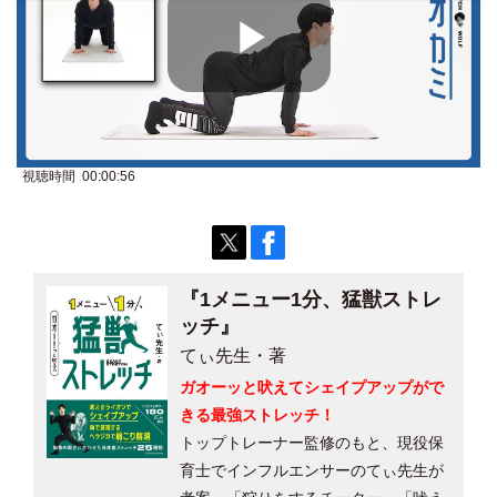
P
視聴時間 00:00:56
l
a
『1メニュー1分、猛獣ストレ
ッチ』
てぃ先生・著
ガオーッと吠えてシェイプアップがで
y
きる最強ストレッチ！
トップトレーナー監修のもと、現役保
育士でインフルエンサーのてぃ先生が