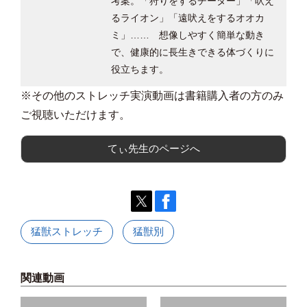
考案。「狩りをするチーター」「吠え
V
るライオン」「遠吠えをするオオカ
ミ」…… 想像しやすく簡単な動き
で、健康的に長生きできる体づくりに
役立ちます。
i
※その他のストレッチ実演動画は書籍購入者の方のみ
ご視聴いただけます。
d
てぃ先生のページへ
e
猛獣ストレッチ
猛獣別
o
関連動画