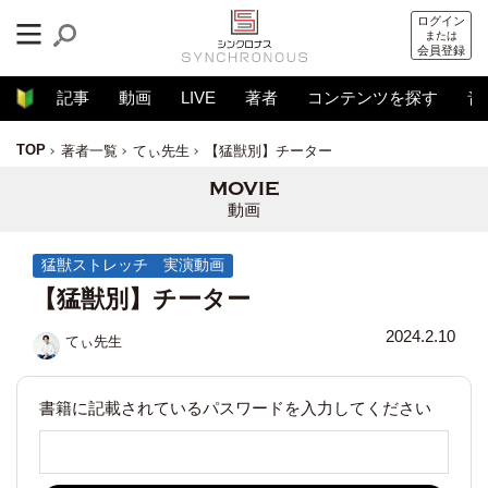
ログイン
または
会員登録
記事
動画
LIVE
著者
コンテンツを探す
音
TOP
著者一覧
てぃ先生
【猛獣別】チーター
動画
猛獣ストレッチ 実演動画
【猛獣別】チーター
2024.2.10
てぃ先生
書籍に記載されているパスワードを入力してください