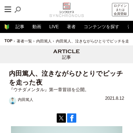
ログイン
または
会員登録
記事
動画
LIVE
著者
コンテンツを探す
音
TOP
著者一覧
内田篤人
内田篤人、泣きながらひとりでピッチを走っ
記事
内田篤人、泣きながらひとりでピッチ
を走った夜
『ウチダメンタル』第一章冒頭を公開。
2021.8.12
内田篤人