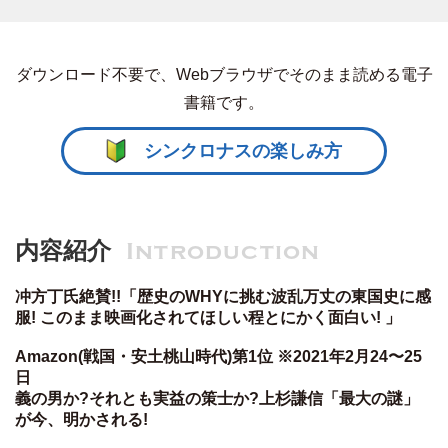
ダウンロード不要で、Webブラウザでそのまま読める電子
書籍です。
シンクロナスの楽しみ方
内容紹介
Introduction
冲方丁氏絶賛!!「歴史のWHYに挑む波乱万丈の東国史に感
服! このまま映画化されてほしい程とにかく面白い! 」
Amazon(戦国・安土桃山時代)第1位 ※2021年2月24〜25
日
義の男か?それとも実益の策士か?上杉謙信「最大の謎」
が今、明かされる!