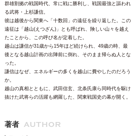
群雄割拠の戦国時代、常に戦に勝利し、戦国最強と謳われ
る武将・上杉謙信。
彼は越後から関東へ「十数回」の遠征を繰り返した。この
遠征は「越山(えつざん)」とも呼ばれ、険しい山々を越え
たことから、この呼び名が定着した。
越山は謙信が31歳から15年ほど続けられ、49歳の時、最
後となる越山計画の出陣前に倒れ、そのまま帰らぬ人とな
った。
謙信はなぜ、エネルギーの多くを越山に費やしたのだろう
か。
越山の真相とともに、武田信玄、北条氏康ら同時代を駆け
抜けた武将らの活躍も網羅した、関東戦国史の幕が開く。
著者
AUTHOR