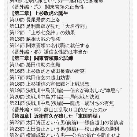
第9節 北条氏康という男──逃れがたき運命
《番外編・弐》 関東管領の正当性
【第二章】上杉政虎の誕生
第10節 長尾景虎の上洛
第11節 足利義輝が見た「大名行列」
第12節 「上杉七免許」の効果
第13節 越相大戦の勃発
第14節 関東管領の名代職に就任する
《番外編・参》謙信女性説は本当か
【第三章】関東管領職の試練
第15節 簗田晴助の念願
第16節 上杉政虎と成田長泰の衝突
第17節 武田信玄の越山妨害
第18節 上杉謙信の宣伝戦と正戦思想
第19節 決戦川中島(前編)──信玄が命名した“車懸り"
第20節 決戦川中島(中編)──局地戦と決戦
第21節 決戦川中島(後編)──龍虎一騎討ちの有無
《番外編・肆》越山は乱取り目的だったのか
【第四章】近衛前久が残した「東国鉾楯」
第22節 太田資正という男(前編)──謙信越山の首謀者
第23節 太田資正という男(後編)──松山合戦の勝利
第24節 横瀬成繁という男──公方の逃亡を阻止せよ