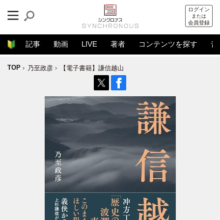
ログイン
または
会員登録
記事
動画
LIVE
著者
コンテンツを探す
音
TOP
乃至政彦
【電子書籍】謙信越山