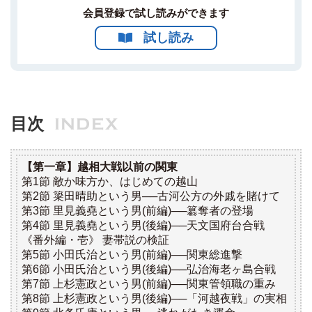
会員登録で試し読みができます
試し読み
目次
INDEX
【第一章】越相大戦以前の関東
第1節 敵か味方か、はじめての越山
第2節 簗田晴助という男──古河公方の外戚を賭けて
第3節 里見義堯という男(前編)──簒奪者の登場
第4節 里見義堯という男(後編)──天文国府台合戦
《番外編・壱》 妻帯説の検証
第5節 小田氏治という男(前編)──関東総進撃
第6節 小田氏治という男(後編)──弘治海老ヶ島合戦
第7節 上杉憲政という男(前編)──関東管領職の重み
第8節 上杉憲政という男(後編)──「河越夜戦」の実相