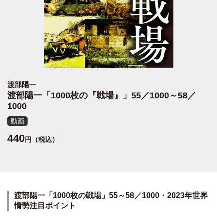
渡部陽一
渡部陽一「1000枚の『戦場』」55／1000～58／
1000
動画
440
円（税込）
渡部陽一「1000枚の戦場」55～58／1000・2023年世界
情勢注目ポイント