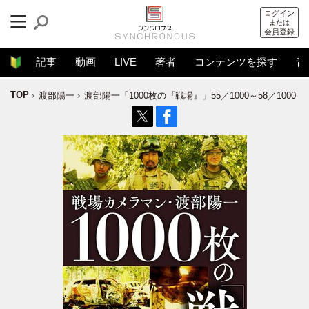
ログイン
または
会員登録
記事
動画
LIVE
著者
コンテンツを探す
音
TOP
渡部陽一
渡部陽一「1000枚の『戦場』」55／1000～58／1000