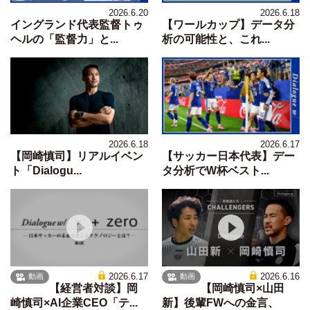
2026.6.20
2026.6.18
イングランド代表監督トゥ
【ワールカップ】データ分
ヘルの「監督力」と...
析の可能性と、これ...
2026.6.18
2026.6.17
【岡崎慎司】リアルイベン
【サッカー日本代表】デー
ト「Dialogu...
タ分析でW杯ベスト...
2026.6.17
2026.6.16
動画
動画
【経営者対談】岡
【岡崎慎司×山田
崎慎司×AI企業CEO「テ...
新】後輩FWへの金言、