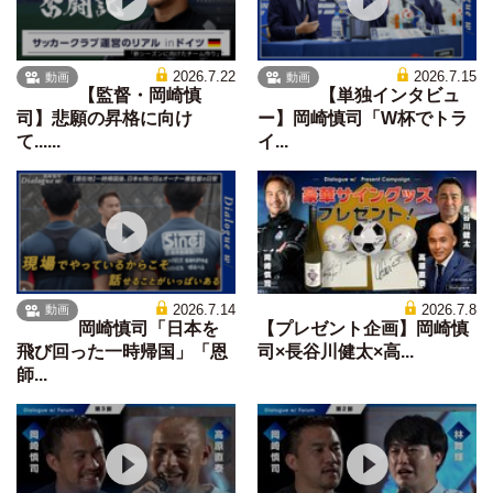
2026.7.22
2026.7.15
動画
動画
【監督・岡崎慎
【単独インタビュ
司】悲願の昇格に向け
ー】岡崎慎司「W杯でトラ
て......
イ...
2026.7.14
2026.7.8
動画
岡崎慎司「日本を
【プレゼント企画】岡崎慎
飛び回った一時帰国」「恩
司×長谷川健太×高...
師...