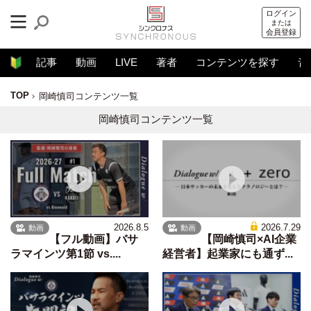
ログイン
または
会員登録
記事
動画
LIVE
著者
コンテンツを探す
音
TOP
岡崎慎司コンテンツ一覧
岡崎慎司コンテンツ一覧
2026.8.5
2026.7.29
動画
動画
【フル動画】バサ
【岡崎慎司×AI企業
ラマインツ第1節 vs....
経営者】起業家にも通ず...