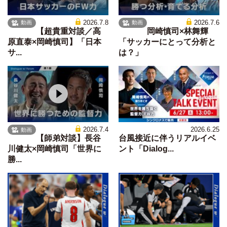
2026.7.8
2026.7.6
動画
動画
【超貴重対談／高
岡崎慎司×林舞輝
原直泰×岡崎慎司】「日本
「サッカーにとって分析と
サ...
は？」
2026.7.4
2026.6.25
動画
【師弟対談】長谷
台風接近に伴うリアルイベ
川健太×岡崎慎司「世界に
ント「Dialog...
勝...