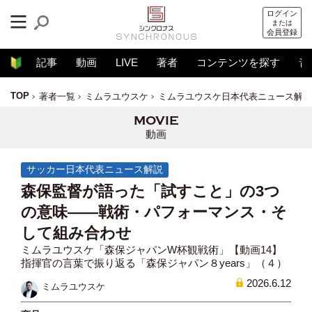
ログイン
または
会員登録
記事
動画
LIVE
著者
コンテンツを探す
音
TOP
著者一覧
ミムラユウスケ
ミムラユウスケ日本代表ニュース解説
動画
サッカー日本代表ニュース解説
森保監督が語った「試すこと」の3つ
の意味——戦術・パフォーマンス・そ
して組み合わせ
ミムラユウスケ「森保ジャパンW杯観戦術」【動画14】
指揮官の言葉で振り返る「森保ジャパン８years」（４）
2026.6.12
ミムラユウスケ