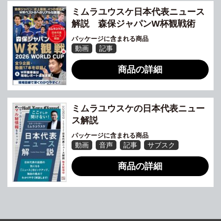
ミムラユウスケ日本代表ニュース
解説 森保ジャパンW杯観戦術
パッケージに含まれる商品
動画
記事
商品の詳細
ミムラユウスケの日本代表ニュー
ス解説
パッケージに含まれる商品
動画
音声
記事
サブスク
商品の詳細