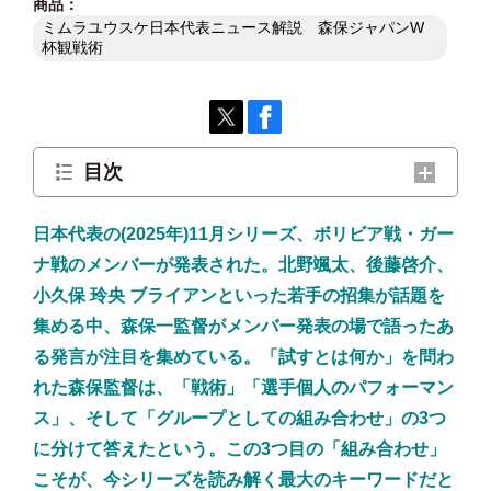
ミムラユウスケ日本代表ニュース解説 森保ジャパンW
杯観戦術
目次
「チャレンジ枠」という一貫した方針——若
日本代表の(2025年)11月シリーズ、ボリビア戦・ガー
手招集の意味を読む
ナ戦のメンバーが発表された。北野颯太、後藤啓介、
小久保 玲央 ブライアンといった若手の招集が話題を
左サイドバック不在が示す「3バック継続」の
集める中、森保一監督がメンバー発表の場で語ったあ
シグナル
る発言が注目を集めている。「試すとは何か」を問わ
れた森保監督は、「戦術」「選手個人のパフォーマン
森保監督の注目発言——「試すこと」には3つ
ス」、そして「グループとしての組み合わせ」の3つ
の次元がある
に分けて答えたという。この3つ目の「組み合わせ」
こそが、今シリーズを読み解く最大のキーワードだと
11月シリーズの最大の注目点——マチノをど