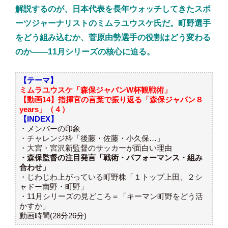
解説するのが、日本代表を長年ウォッチしてきたスポ
う組み込むか
ーツジャーナリストのミムラユウスケ氏だ。町野選手
をどう組み込むか、菅原由勢選手の役割はどう変わる
のか——11月シリーズの核心に迫る。
【テーマ】
ミムラユウスケ「森保ジャパンW杯観戦術」
【動画14】指揮官の言葉で振り返る「森保ジャパン８
years」（４）
【INDEX】
・メンバーの印象
・チャレンジ枠「後藤・佐藤・小久保…」
・大宮・宮沢新監督のサッカーが面白い理由
・森保監督の注目発言「戦術・パフォーマンス・組み
合わせ」
・じわじわ上がっている町野株「１トップ上田、２シ
ャドー南野・町野」
・11月シリーズの見どころ＝「キーマン町野をどう活
かすか」
動画時間(28分26分)