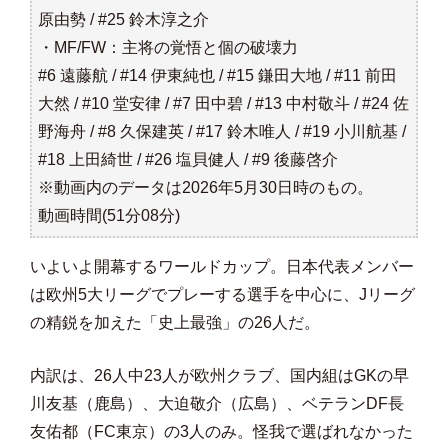
原由勢 / #25 鈴木淳之介
・MF/FW：主将の覚悟と個の破壊力
#6 遠藤航 / #14 伊東純也 / #15 鎌田大地 / #11 前田
大然 / #10 堂安律 / #7 田中碧 / #13 中村敬斗 / #24 佐
野海舟 / #8 久保建英 / #17 鈴木唯人 / #19 小川航基 /
#18 上田綺世 / #26 塩貝健人 / #9 後藤啓介
※動画内のデータは2026年5月30日時のもの。
動画時間(51分08分)
いよいよ開幕するワールドカップ。日本代表メンバー
は欧州5大リーグでプレーする選手を中心に、Jリーグ
の精鋭を加えた「史上最強」の26人だ。
内訳は、26人中23人が欧州クラブ、国内組はGKの早
川友基（鹿島）、大迫敬介（広島）、ベテランDF長
友佑都（FC東京）の3人のみ。怪我で選ばれなかった