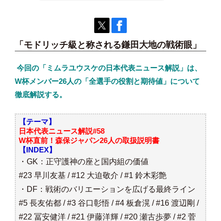
「モドリッチ級と称される鎌田大地の戦術眼」
今回の「ミムラユウスケの日本代表ニュース解説」は、
W杯メンバー26人の「全選手の役割と期待値」について
徹底解説する。
【テーマ】
日本代表ニュース解説#58
W杯直前！森保ジャパン26人の取扱説明書
【INDEX】
・GK：正守護神の座と国内組の価値
#23 早川友基 / #12 大迫敬介 / #1 鈴木彩艶
・DF：戦術のバリエーションを広げる最終ライン
#5 長友佑都 / #3 谷口彰悟 / #4 板倉滉 / #16 渡辺剛 /
#22 冨安健洋 / #21 伊藤洋輝 / #20 瀬古歩夢 / #2 菅