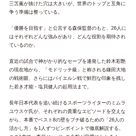
三笘薫が抜けた穴は大きいが、世界のトップと互角に
争う準備は整っている。
「優勝を目指す」と公言する森保監督のもと、26人に
はそれぞれどんな強みがあり、どんな役割を期待され
ているのか。
直近の試合で神がかり的なセーブを連発した鈴木彩艶
の現在地から、「モドリッチ級」と称される鎌田大地
の戦術眼、さらにはバイエルン戦で鮮烈な印象を残し
た若き才能・塩貝健人の起用法まで。
長年日本代表を追い続けるスポーツライターのミムラ
ユウスケ氏が、それぞれの貴重なエピソードを交えな
がら、本番でベスト8の壁をブチ破るための「26人の
活かし方」を1人ずつピンポイントで徹底解説する。