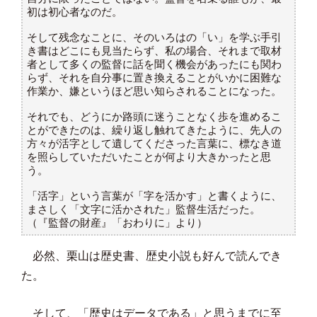
初は初心者なのだ。
そして残念なことに、そのいろはの「い」を学ぶ手引
き書はどこにも見当たらず、私の場合、それまで取材
者として多くの監督に話を聞く機会があったにも関わ
らず、それを自分事に置き換えることがいかに困難な
作業か、嫌というほど思い知らされることになった。
それでも、どうにか路頭に迷うことなく歩を進めるこ
とができたのは、繰り返し触れてきたように、先人の
方々が活字として遺してくださった言葉に、標なき道
を照らしていただいたことが何より大きかったと思
う。
「活字」という言葉が「字を活かす」と書くように、
まさしく「文字に活かされた」監督生活だった。
（『監督の財産』「おわりに」より）
必然、栗山は歴史書、歴史小説も好んで読んでき
た。
そして、「歴史はデータである」と思うまでに至