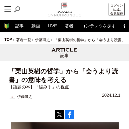
ログイン
または
会員登録
記事
動画
LIVE
著者
コンテンツを探す
音
TOP
著者一覧
伊藤滋之
「栗山英樹の哲学」から「会うより読書」の
記事
「栗山英樹の哲学」から「会うより読
書」の意味を考える
【話題の本】「編み手」の視点
2024.12.1
伊藤滋之