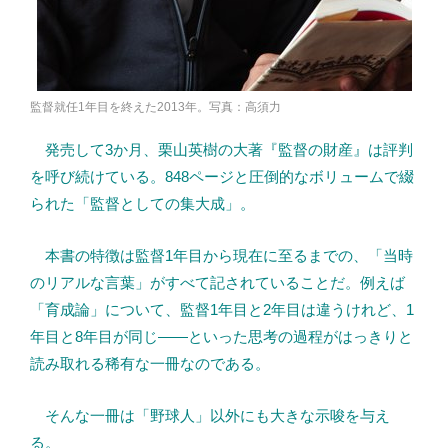
監督就任1年目を終えた2013年。写真：高須力
発売して3か月、栗山英樹の大著『監督の財産』は評判
を呼び続けている。848ページと圧倒的なボリュームで綴
られた「監督としての集大成」。
本書の特徴は監督1年目から現在に至るまでの、「当時
のリアルな言葉」がすべて記されていることだ。例えば
「育成論」について、監督1年目と2年目は違うけれど、1
年目と8年目が同じ――といった思考の過程がはっきりと
読み取れる稀有な一冊なのである。
そんな一冊は「野球人」以外にも大きな示唆を与え
る。