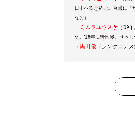
日本へ吹き込む。著書に『
など）
・
ミムラユウスケ
（'0
材。'16年に帰国後、サ
・
黒田俊
（シンクロナス