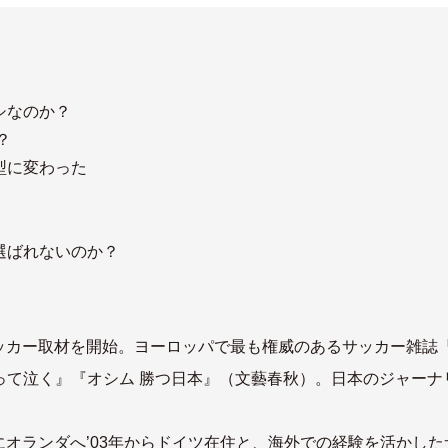
シなのか？
？
型に変わった
選ばれないのか？
ッカー取材を開始。ヨーロッパで最も権威のあるサッカー雑誌『Franc
って泣く』『オシム 勝つ日本』（文藝春秋）。日本のジャーナ
後にオランダへ’03年からドイツ在住と、海外での経験を活かし