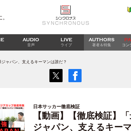
に。
IE
AUDIO
LIVE
AUTHORS
P
音声
ライブ
著者＆特集
コン
保ジャパン、支えるキーマンは誰だ？
日本サッカー徹底検証
【動画】【徹底検証】「
ジャパン、支えるキー