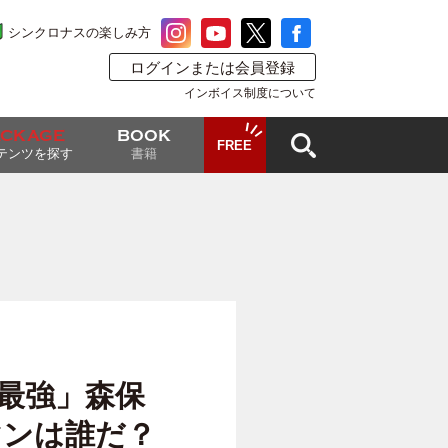
シンクロナスの楽しみ方
ログインまたは会員登録
インボイス制度について
ACKAGE
BOOK
FREE
テンツを探す
書籍
最強」森保
マンは誰だ？