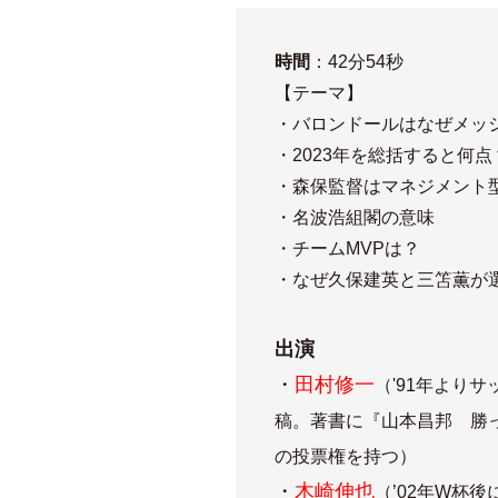
時間
：42分54秒
【テーマ】
・バロンドールはなぜメッ
・2023年を総括すると何点
・森保監督はマネジメント
・名波浩組閣の意味
・チームMVPは？
・なぜ久保建英と三笘薫が
出演
・
田村修一
（'91年よりサ
稿。著書に『山本昌邦 勝
の投票権を持つ）
・
木崎伸也
（’02年W杯