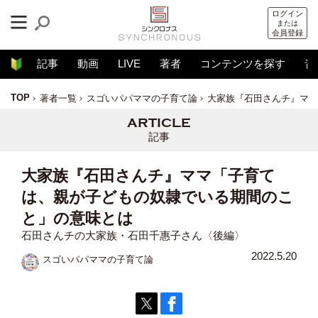
ログイン
または
会員登録
記事
動画
LIVE
著者
コンテンツを探す
音
TOP
著者一覧
スゴいパパママの子育て論
大家族『石田さんチ』ママ
記事
大家族『石田さんチ』ママ「子育て
は、親が子どもの奴隷でいる期間のこ
と」の意味とは
石田さんチの大家族・石田千惠子さん〈後編〉
2022.5.20
スゴいパパママの子育て論