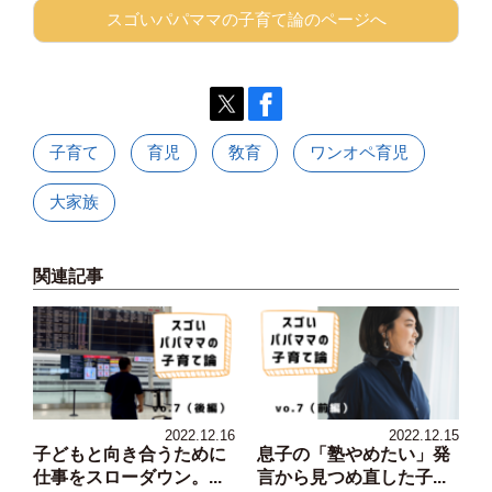
スゴいパパママの子育て論のページへ
子育て
育児
敎育
ワンオペ育児
大家族
関連記事
2022.12.16
2022.12.15
子どもと向き合うために
息子の「塾やめたい」発
仕事をスローダウン。...
言から見つめ直した子...