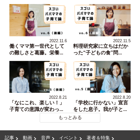
2022.11.6
2022.11.5
働くママ第一世代として
料理研究家に立ちはだか
の難しさと葛藤。栄養...
った“子どもの食”問...
2022.8.21
2022.8.20
「なにこれ、楽しい！」
「学校に行かない」宣言
子育ての意識が変わっ...
をした息子。我が子と...
もっとみる
記事
動画
音声
イベント
著者＆特集