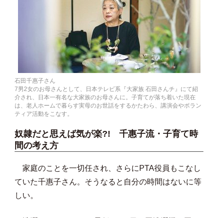
石田千惠子さん
7男2女のお母さんとして、日本テレビ系『大家族 石田さんチ』にて紹
介され、日本一有名な大家族のお母さんに。子育てが落ち着いた現在
は、老人ホームで暮らす実母のお世話をするかたわら、講演会やボラン
ティア活動をこなす。
奴隷だと思えば気が楽?! 千惠子流・子育て時
間の考え方
家庭のことを一切任され、さらにPTA役員もこなし
ていた千惠子さん。そうなると自分の時間はないに等
しい。