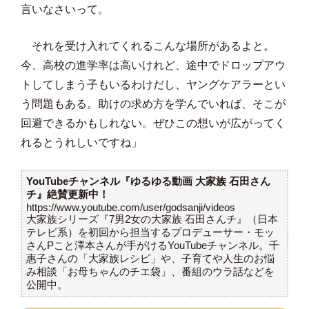
言いなさいって。
それを受け入れてくれるこんな場所があるよと。
今、高校の進学率は高いけれど、途中でドロップアウ
トしてしまう子もいるわけだし、ヤングケアラーとい
う問題もある。助けの求め方を学んでいれば、そこが
回避できるかもしれない。ぜひこの想いが広がってく
れるとうれしいですね」
YouTubeチャンネル『ゆるゆる動画 大家族 石田さん
チ』絶賛更新中！
https://www.youtube.com/user/godsanji/videos
大家族シリーズ『7男2女の大家族 石田さんチ』（日本
テレビ系）を初回から担当するプロデューサー・モッ
さんPこと澤本さんが手がけるYouTubeチャンネル。千
惠子さんの「大家族レシピ」や、子育てや人生のお悩
み相談「お母ちゃんのチエ袋」、番組のウラ話などを
公開中。