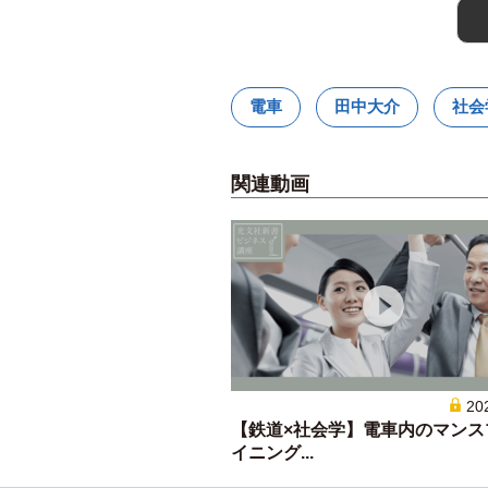
電車
田中大介
社会
関連動画
20
【鉄道×社会学】電車内のマンス
イニング...