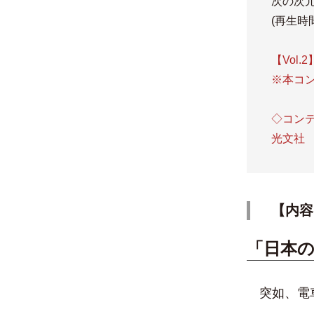
次の次
(再生時間
【Vol.
※本コ
◇コン
光文社
【内容
「日本
突如、電車