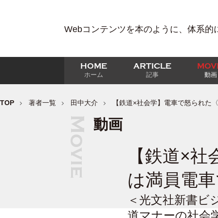
Webコンテンツを本のように、体系的
HOME
ARTICLE
MOV
ホーム
記事
動画
TOP
著者一覧
田中大介
【鉄道×社会学】電車で怒られた
動画
【鉄道×社
は満員電車
＜光文社新書ビジ
道マナーの社会