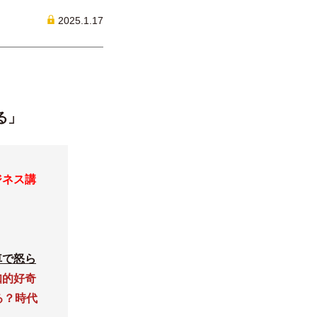
2025.1.17
る」
ジネス講
車で怒ら
知的好奇
る？時代