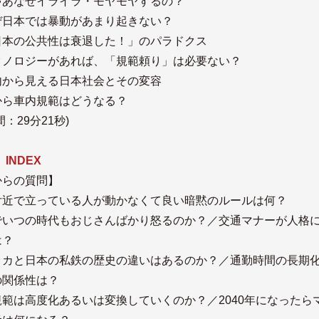
あなぜイライラ・モヤモヤするの？
日本では暴動があまり起きない？
本の公共性は衰退した！」のパラドクス
ノロジーがあれば、「規範頼り」は必要ない？
から見える日本社会とその変容
から車内規範はどうなる？
：29分21秒)
 INDEX
からの質問】
付近で立っている人が動かなくて良い暗黙のルールは何？
でいつの時代もおじさんばかり怒るのか？／交通マナーが人格
は？
リカと日本の私鉄の歴史の違いはあるのか？／通勤時間の長期
の関係性は？
範は高度化あるいは変換していくのか？／2040年になったら