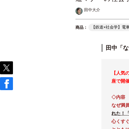
田中大介
【鉄道×社会学】電
田中「な
【人気
座で開催
◇内容
なぜ満
れた！
心くす