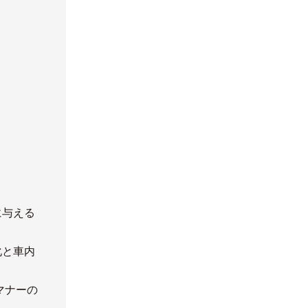
に与える
化と車内
マナーの