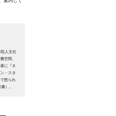
、案内して
学院人文社
消費空間、
編著に『ネ
バン・スタ
車で怒られ
新書）。