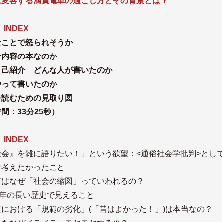
に変容する満員電車の過ごし方とその背景とは？
 INDEX
なことで怒られそうか
な内容の本なのか
自己紹介 どんな人が書いたのか
やって書いたのか
を読むための見取り図
間：33分25秒）
 INDEX
社会』を雑に語りたい！」という欲望：<通俗社会学批判>とし
で考えたかったこと
はなぜ「社会の縮図」っていわれるの？
0年の長い歴史で見えること
における「規範の劣化」(「昔はよかった！」)は本当なの？