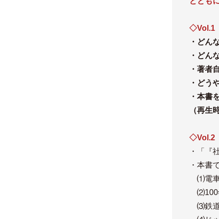
ととも
◇Vol.1
・どん
・どん
・著者
・どう
・本書
（再生時
◇Vol.2
・「『
・本書
⑴電車
⑵10
⑶鉄道