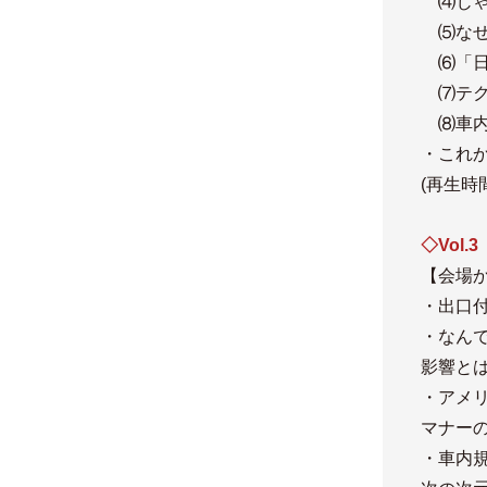
⑷じゃ
⑸なぜ
⑹「日
⑺テク
⑻車内
・これ
(再生時間
◇Vol.3
【会場
・出口
・なん
影響と
・アメ
マナー
・車内規