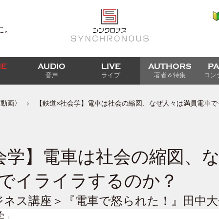
に。
IE
AUDIO
LIVE
AUTHORS
P
音声
ライブ
著者＆特集
コン
〈動画〉
【鉄道×社会学】電車は社会の縮図、なぜ人々は満員電車で
会学】電車は社会の縮図、
でイライラするのか？
ネス講座＞『電車で怒られた！』田中大介 V
学」