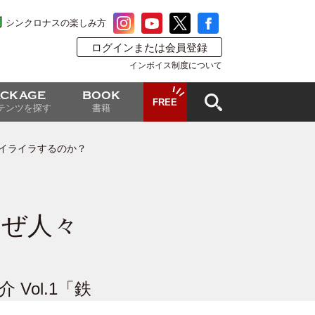
シンクロナスの楽しみ方
ログインまたは会員登録
インボイス制度について
ACKAGE
BOOK
FREE
テンツを探す
書籍
イライラするのか？
なぜ人々
ol.1「鉄