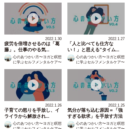
2022.1.30
2022.1.27
疲労を倍増させるのは「葛
「人と比べても仕方な
藤」。仕事のやる気...
い！」と思える“タイム...
心のあつかい方〜ヨガと瞑想
心のあつかい方〜ヨガと瞑想
に学ぶセルフメンタルケア〜
に学ぶセルフメンタルケア〜
2022.1.26
2022.1.25
子育ての怒りを手放し、イ
気分が落ち込む原因＝「強
ライラから解放され...
すぎる欲求」を手放す方法
心のあつかい方〜ヨガと瞑想
心のあつかい方〜ヨガと瞑想
に学ぶセルフメンタルケア〜
に学ぶセルフメンタルケア〜