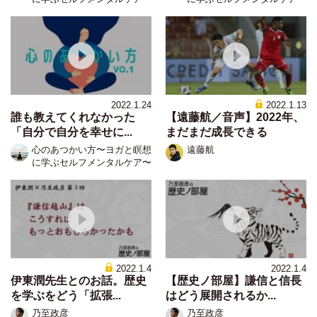
2022.1.24
2022.1.13
誰も教えてくれなかった
【遠藤航／音声】2022年、
「自分で自分を幸せに...
まだまだ成長できる
心のあつかい方〜ヨガと瞑想
遠藤航
に学ぶセルフメンタルケア〜
2022.1.4
2022.1.4
伊東潤先生とのお話。歴史
【歴史ノ部屋】謙信と信長
を学ぶをどう「拡張...
はどう展開されるか...
乃至政彦
乃至政彦