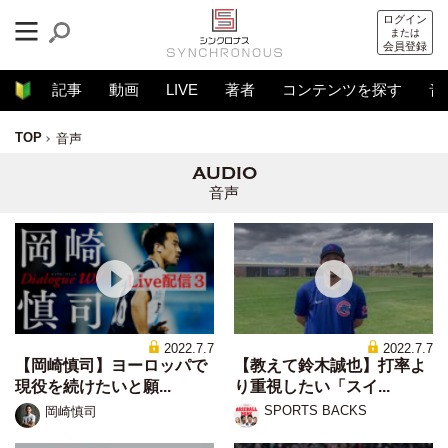
ログイン
または
会員登録
記事
動画
LIVE
著者
コンテンツを探す
音
TOP
音声
音声
2022.7.7
2022.7.7
【岡崎慎司】ヨーロッパで
【教えて鈴木誠也】打率よ
現役を続けたいと願...
り重視したい「スイ...
SPORTS BACKS
岡崎慎司