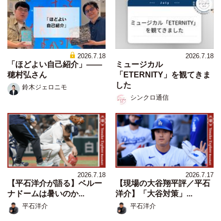
2026.7.18
2026.7.18
「ほどよい自己紹介」——
ミュージカル
穂村弘さん
「ETERNITY」を観てきま
した
鈴木ジェロニモ
シンクロ通信
2026.7.18
2026.7.17
【平石洋介が語る】ベルー
【現場の大谷翔平評／平石
ナドームは暑いのか...
洋介】「大谷対策」...
平石洋介
平石洋介