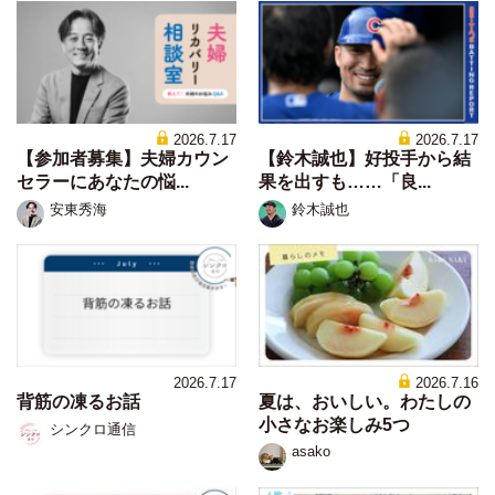
2026.7.17
2026.7.17
【参加者募集】夫婦カウン
【鈴木誠也】好投手から結
セラーにあなたの悩...
果を出すも……「良...
安東秀海
鈴木誠也
2026.7.17
2026.7.16
背筋の凍るお話
夏は、おいしい。わたしの
小さなお楽しみ5つ
シンクロ通信
asako