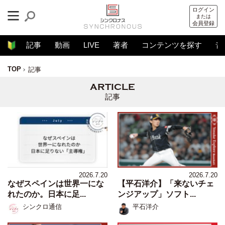
ログイン
または
会員登録
記事
動画
LIVE
著者
コンテンツを探す
音
TOP
記事
記事
2026.7.20
2026.7.20
なぜスペインは世界一にな
【平石洋介】「来ないチェ
れたのか。日本に足...
ンジアップ」ソフト...
シンクロ通信
平石洋介