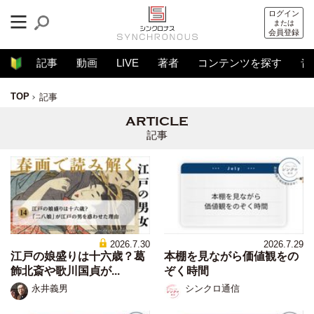
ログイン
または
会員登録
記事
動画
LIVE
著者
コンテンツを探す
音
TOP
記事
記事
2026.7.30
2026.7.29
江戸の娘盛りは十六歳？葛
本棚を見ながら価値観をの
飾北斎や歌川国貞が...
ぞく時間
永井義男
シンクロ通信