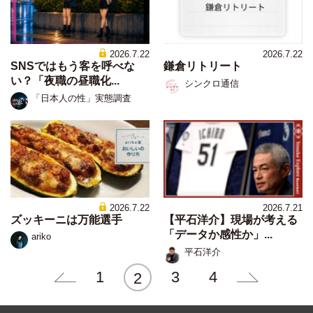
2026.7.22
2026.7.22
SNSではもう客を呼べな
鎌倉リトリート
い？「夜職の昼職化...
シンクロ通信
「日本人の性」実態調査
2026.7.22
2026.7.21
ズッキーニは万能選手
【平石洋介】現場が考える
「データか感性か」...
ariko
平石洋介
1
3
4
2