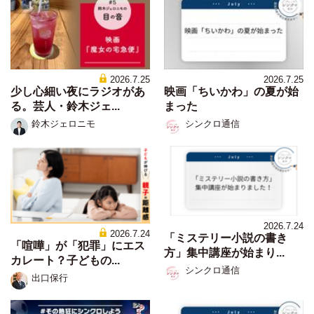
2026.7.25
2026.7.25
少し心細い夜にラジオがあ
映画「ちいかわ」の夏が始
る。芸人・鈴木ジェ...
まった
鈴木ジェロニモ
シンクロ通信
2026.7.24
2026.7.24
「ミステリー小説の書き
「喧嘩」が「犯罪」にエス
方」集中講座が始まり...
カレート？子どもの...
シンクロ通信
出口保行