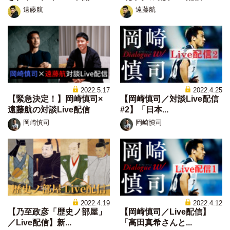
遠藤航
遠藤航
2022.5.17
2022.4.25
【緊急決定！】岡崎慎司×
【岡崎慎司／対談Live配信
遠藤航の対談Live配信
#2】「日本...
岡崎慎司
岡崎慎司
2022.4.19
2022.4.12
【乃至政彦「歴史ノ部屋」
【岡崎慎司／Live配信】
／Live配信】新...
「髙田真希さんと...