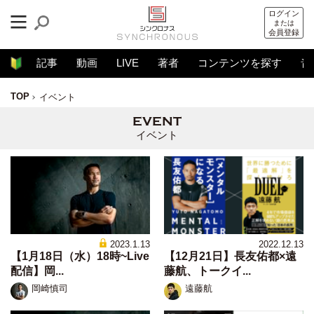
ログイン
または
会員登録
記事
動画
LIVE
著者
コンテンツを探す
音
TOP
イベント
イベント
2023.1.13
2022.12.13
【1月18日（水）18時~Live
【12月21日】長友佑都×遠
配信】岡...
藤航、トークイ...
岡崎慎司
遠藤航