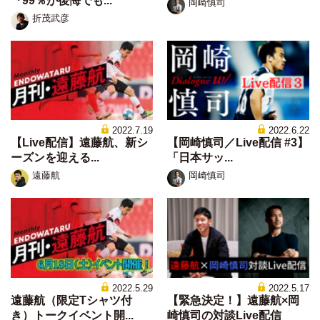
『99％が後悔でも...
岡崎慎司
折茂武彦
2022.7.19
2022.6.22
【Live配信】遠藤航、新シ
【岡崎慎司／Live配信 #3】
ーズンを迎える...
「日本サッ...
遠藤航
岡崎慎司
2022.5.29
2022.5.17
遠藤航（限定Tシャツ付
【緊急決定！】遠藤航×岡
き）トークイベント開...
崎慎司の対談Live配信